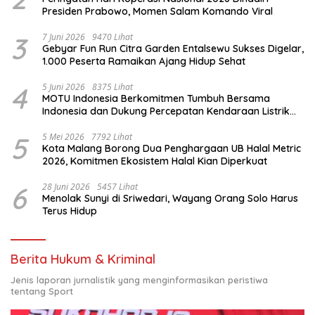
Presiden Prabowo, Momen Salam Komando Viral
3
7 Juni 2026
9470 Lihat
Gebyar Fun Run Citra Garden Entalsewu Sukses Digelar,
1.000 Peserta Ramaikan Ajang Hidup Sehat
4
5 Juni 2026
8375 Lihat
MOTU Indonesia Berkomitmen Tumbuh Bersama
Indonesia dan Dukung Percepatan Kendaraan Listrik
Nasional
5
5 Mei 2026
7792 Lihat
Kota Malang Borong Dua Penghargaan UB Halal Metric
2026, Komitmen Ekosistem Halal Kian Diperkuat
6
28 Juni 2026
5457 Lihat
Menolak Sunyi di Sriwedari, Wayang Orang Solo Harus
Terus Hidup
Berita Hukum & Kriminal
Jenis laporan jurnalistik yang menginformasikan peristiwa
tentang Sport