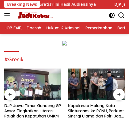
Langsung
is? Ini Hasil Audiensinya
Breaking News
DJP Jawa Timur Gandeng GP 
ke
konten
JOB FAIR
Daerah
Hukum & Kriminal
Pemerintahan
Berit
#Gresik
DJP Jawa Timur Gandeng GP
Kapolresta Malang Kota
Ansor Tingkatkan Literasi
Silaturahmi ke PCNU, Perkuat
Pajak dan Kepatuhan UMKM
Sinergi Ulama dan Polri Jaga
Kamtibmas Khususnya
Persoalan Sosial