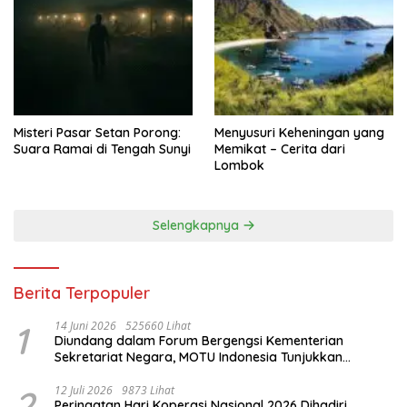
Misteri Pasar Setan Porong:
Menyusuri Keheningan yang
Suara Ramai di Tengah Sunyi
Memikat – Cerita dari
Lombok
Selengkapnya
Berita Terpopuler
1
14 Juni 2026
525660 Lihat
Diundang dalam Forum Bergengsi Kementerian
Sekretariat Negara, MOTU Indonesia Tunjukkan
Komitmen untuk Indonesia
2
12 Juli 2026
9873 Lihat
Peringatan Hari Koperasi Nasional 2026 Dihadiri