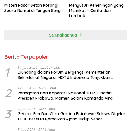
Misteri Pasar Setan Porong:
Menyusuri Keheningan yang
Suara Ramai di Tengah Sunyi
Memikat – Cerita dari
Lombok
Selengkapnya
Berita Terpopuler
1
14 Juni 2026
525657 Lihat
Diundang dalam Forum Bergengsi Kementerian
Sekretariat Negara, MOTU Indonesia Tunjukkan
Komitmen untuk Indonesia
2
12 Juli 2026
9870 Lihat
Peringatan Hari Koperasi Nasional 2026 Dihadiri
Presiden Prabowo, Momen Salam Komando Viral
3
7 Juni 2026
9466 Lihat
Gebyar Fun Run Citra Garden Entalsewu Sukses Digelar,
1.000 Peserta Ramaikan Ajang Hidup Sehat
5 Juni 2026
8371 Lihat