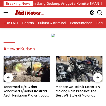
Langsung
utan Uang Gedung, Anggota Komite SMAN 1 Tumpang ,Ketua DP
Breaking News
ke
konten
JOB FAIR
Daerah
Hukum & Kriminal
Pemerintahan
Berit
#HewanKurban
Yonarmed 11/GG dan
Mahasiswa Teknik Mesin ITN
Yonarmed 1/Roket Kostrad
Malang Raih Predikat The
Asah Kesiapan Prajurit Jaga
Best W9 Style di Malang
Kedaulatan NKRI
Modifest