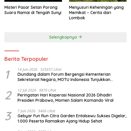
Misteri Pasar Setan Porong:
Menyusuri Keheningan yang
Suara Ramai di Tengah Sunyi
Memikat – Cerita dari
Lombok
Selengkapnya
Berita Terpopuler
1
14 Juni 2026
525657 Lihat
Diundang dalam Forum Bergengsi Kementerian
Sekretariat Negara, MOTU Indonesia Tunjukkan
Komitmen untuk Indonesia
2
12 Juli 2026
9870 Lihat
Peringatan Hari Koperasi Nasional 2026 Dihadiri
Presiden Prabowo, Momen Salam Komando Viral
3
7 Juni 2026
9466 Lihat
Gebyar Fun Run Citra Garden Entalsewu Sukses Digelar,
1.000 Peserta Ramaikan Ajang Hidup Sehat