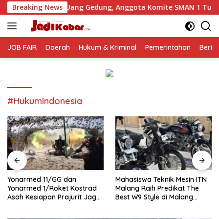
Langsung
Uang Gedung, Anggota Komite SMAN 1 Tumpang ,Ketua DPD IWO
Breaking News
ke
konten
JOB FAIR
Daerah
Hukum & Kriminal
Pemerintahan
Berit
#HukumIndonesia
Yonarmed 11/GG dan
Mahasiswa Teknik Mesin ITN
Yonarmed 1/Roket Kostrad
Malang Raih Predikat The
Asah Kesiapan Prajurit Jaga
Best W9 Style di Malang
Kedaulatan NKRI
Modifest