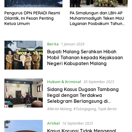
Pengurus DPN PERADI Resmi
PA Simalungun dan LBH-AP
Dilantik, Ini Pesan Penting
Muhammadiyah Teken MoU
Ketua Umum
Layanan Posbakum Tahun
Anggaran 2026
Berita
1 Januari 2026
Bupati Malang Serahkan Hibah
Mobil Tahanan kepada Kejaksaan
Negeri Kabupaten Malang
Hukum & Kriminal
30 September 2025
Sidang Kasus Dugaan Tambang
Ilegal dengan Terdakwa
Selebgram Berlangsung di
Pengadilan
#berita Malang
,
#Tulungagung
,
Topik Berita
Artikel
16 September 2025
Kasus Korupsi Tidak Mengenal