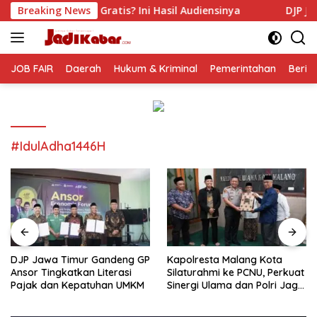
Langsung
tis? Ini Hasil Audiensinya
Breaking News
DJP Jawa Timur Gandeng GP
ke
konten
JOB FAIR
Daerah
Hukum & Kriminal
Pemerintahan
Berit
#IdulAdha1446H
DJP Jawa Timur Gandeng GP
Kapolresta Malang Kota
Ansor Tingkatkan Literasi
Silaturahmi ke PCNU, Perkuat
Pajak dan Kepatuhan UMKM
Sinergi Ulama dan Polri Jaga
Kamtibmas Khususnya
Persoalan Sosial