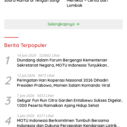
Suara Ramai di Tengah Sunyi
Memikat – Cerita dari
Lombok
Selengkapnya
Berita Terpopuler
1
14 Juni 2026
525662 Lihat
Diundang dalam Forum Bergengsi Kementerian
Sekretariat Negara, MOTU Indonesia Tunjukkan
Komitmen untuk Indonesia
2
12 Juli 2026
9873 Lihat
Peringatan Hari Koperasi Nasional 2026 Dihadiri
Presiden Prabowo, Momen Salam Komando Viral
3
7 Juni 2026
9472 Lihat
Gebyar Fun Run Citra Garden Entalsewu Sukses Digelar,
1.000 Peserta Ramaikan Ajang Hidup Sehat
4
5 Juni 2026
8377 Lihat
MOTU Indonesia Berkomitmen Tumbuh Bersama
Indonesia dan Dukung Percepatan Kendaraan Listrik