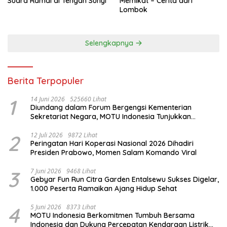
Suara Ramai di Tengah Sunyi
Memikat – Cerita dari
Lombok
Selengkapnya
Berita Terpopuler
1
14 Juni 2026
525660 Lihat
Diundang dalam Forum Bergengsi Kementerian
Sekretariat Negara, MOTU Indonesia Tunjukkan
Komitmen untuk Indonesia
2
12 Juli 2026
9872 Lihat
Peringatan Hari Koperasi Nasional 2026 Dihadiri
Presiden Prabowo, Momen Salam Komando Viral
3
7 Juni 2026
9468 Lihat
Gebyar Fun Run Citra Garden Entalsewu Sukses Digelar,
1.000 Peserta Ramaikan Ajang Hidup Sehat
4
5 Juni 2026
8373 Lihat
MOTU Indonesia Berkomitmen Tumbuh Bersama
Indonesia dan Dukung Percepatan Kendaraan Listrik