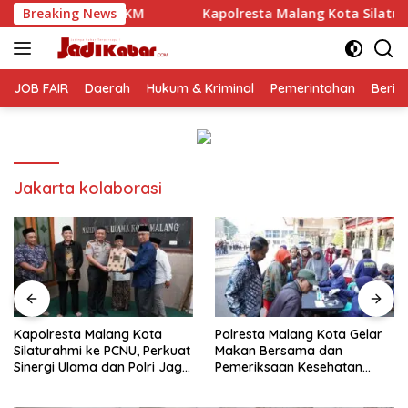
Langsung
 UMKM
Breaking News
Kapolresta Malang Kota Silaturahmi ke PCNU, Per
ke
konten
JOB FAIR
Daerah
Hukum & Kriminal
Pemerintahan
Berit
Jakarta kolaborasi
Kapolresta Malang Kota
Polresta Malang Kota Gelar
Silaturahmi ke PCNU, Perkuat
Makan Bersama dan
Sinergi Ulama dan Polri Jaga
Pemeriksaan Kesehatan
Kamtibmas Khususnya
Gratis, Perkuat Pelayanan
Persoalan Sosial
untuk Masyarakat