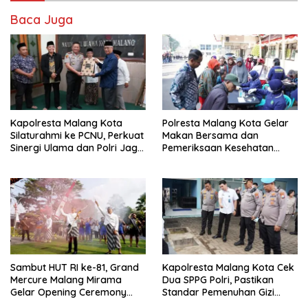
Baca Juga
Kapolresta Malang Kota
Polresta Malang Kota Gelar
Silaturahmi ke PCNU, Perkuat
Makan Bersama dan
Sinergi Ulama dan Polri Jaga
Pemeriksaan Kesehatan
Kamtibmas Khususnya
Gratis, Perkuat Pelayanan
Persoalan Sosial
untuk Masyarakat
Sambut HUT RI ke-81, Grand
Kapolresta Malang Kota Cek
Mercure Malang Mirama
Dua SPPG Polri, Pastikan
Gelar Opening Ceremony
Standar Pemenuhan Gizi
Olimpiade Agustusan 2026
hingga Pengelolaan Limbah