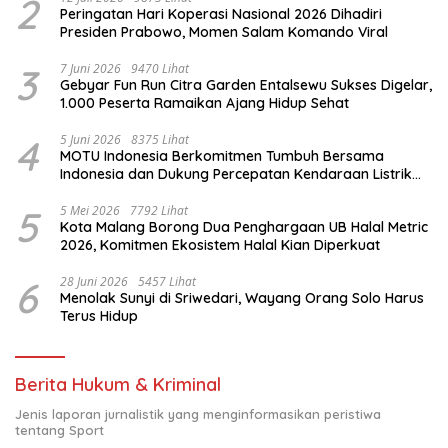
2
Peringatan Hari Koperasi Nasional 2026 Dihadiri
Presiden Prabowo, Momen Salam Komando Viral
3
7 Juni 2026
9470 Lihat
Gebyar Fun Run Citra Garden Entalsewu Sukses Digelar,
1.000 Peserta Ramaikan Ajang Hidup Sehat
4
5 Juni 2026
8375 Lihat
MOTU Indonesia Berkomitmen Tumbuh Bersama
Indonesia dan Dukung Percepatan Kendaraan Listrik
Nasional
5
5 Mei 2026
7792 Lihat
Kota Malang Borong Dua Penghargaan UB Halal Metric
2026, Komitmen Ekosistem Halal Kian Diperkuat
6
28 Juni 2026
5457 Lihat
Menolak Sunyi di Sriwedari, Wayang Orang Solo Harus
Terus Hidup
Berita Hukum & Kriminal
Jenis laporan jurnalistik yang menginformasikan peristiwa
tentang Sport