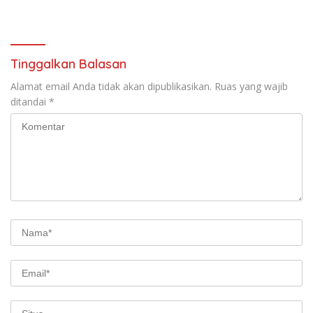
Dokter Pertama Simalungun
Simalungun: Kami Dukung,
Diabadikan untuk Generasi
Tapi Harus Taat Aturan
Mendatang
Tinggalkan Balasan
Alamat email Anda tidak akan dipublikasikan.
Ruas yang wajib
ditandai
*