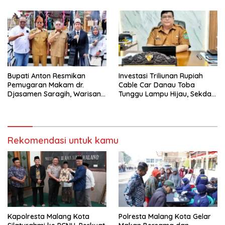
Berjalan Optimal
Bupati Anton Resmikan
Investasi Triliunan Rupiah
Pemugaran Makam dr.
Cable Car Danau Toba
Djasamen Saragih, Warisan
Tunggu Lampu Hijau, Sekda
Dokter Pertama Simalungun
Simalungun: Kami Dukung,
Diabadikan untuk Generasi
Tapi Harus Taat Aturan
Mendatang
Rekomendasi untuk kamu
Kapolresta Malang Kota
Polresta Malang Kota Gelar