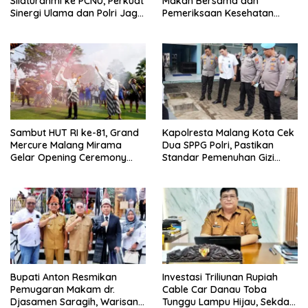
Silaturahmi ke PCNU, Perkuat
Makan Bersama dan
Sinergi Ulama dan Polri Jaga
Pemeriksaan Kesehatan
Kamtibmas Khususnya
Gratis, Perkuat Pelayanan
Persoalan Sosial
untuk Masyarakat
Sambut HUT RI ke-81, Grand
Kapolresta Malang Kota Cek
Mercure Malang Mirama
Dua SPPG Polri, Pastikan
Gelar Opening Ceremony
Standar Pemenuhan Gizi
Olimpiade Agustusan 2026
hingga Pengelolaan Limbah
Berjalan Optimal
Bupati Anton Resmikan
Investasi Triliunan Rupiah
Pemugaran Makam dr.
Cable Car Danau Toba
Djasamen Saragih, Warisan
Tunggu Lampu Hijau, Sekda