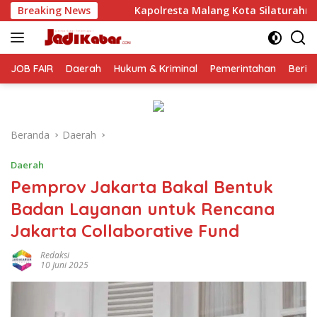
Langsung
apolresta Malang Kota Silaturahmi ke PCNU, Perkuat Sinergi U
Breaking News
ke
konten
JOB FAIR
Daerah
Hukum & Kriminal
Pemerintahan
Berit
Beranda
Daerah
Daerah
Pemprov Jakarta Bakal Bentuk
Badan Layanan untuk Rencana
Jakarta Collaborative Fund
Redaksi
10 Juni 2025