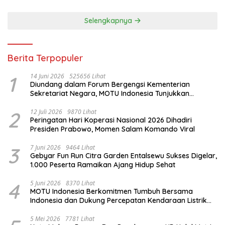
Selengkapnya
Berita Terpopuler
1
14 Juni 2026
525656 Lihat
Diundang dalam Forum Bergengsi Kementerian
Sekretariat Negara, MOTU Indonesia Tunjukkan
Komitmen untuk Indonesia
2
12 Juli 2026
9870 Lihat
Peringatan Hari Koperasi Nasional 2026 Dihadiri
Presiden Prabowo, Momen Salam Komando Viral
3
7 Juni 2026
9464 Lihat
Gebyar Fun Run Citra Garden Entalsewu Sukses Digelar,
1.000 Peserta Ramaikan Ajang Hidup Sehat
4
5 Juni 2026
8370 Lihat
MOTU Indonesia Berkomitmen Tumbuh Bersama
Indonesia dan Dukung Percepatan Kendaraan Listrik
Nasional
5 Mei 2026
7781 Lihat