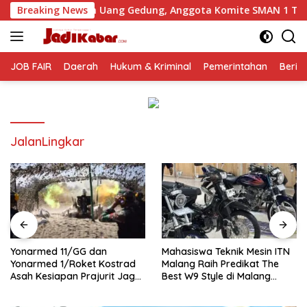
Langsung
tan Uang Gedung, Anggota Komite SMAN 1 Tumpang ,Ketua DPD
Breaking News
ke
konten
JOB FAIR
Daerah
Hukum & Kriminal
Pemerintahan
Berit
JalanLingkar
Yonarmed 11/GG dan
Mahasiswa Teknik Mesin ITN
Yonarmed 1/Roket Kostrad
Malang Raih Predikat The
Asah Kesiapan Prajurit Jaga
Best W9 Style di Malang
Kedaulatan NKRI
Modifest