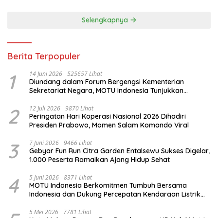
Selengkapnya
Berita Terpopuler
1
14 Juni 2026
525657 Lihat
Diundang dalam Forum Bergengsi Kementerian
Sekretariat Negara, MOTU Indonesia Tunjukkan
Komitmen untuk Indonesia
2
12 Juli 2026
9870 Lihat
Peringatan Hari Koperasi Nasional 2026 Dihadiri
Presiden Prabowo, Momen Salam Komando Viral
3
7 Juni 2026
9466 Lihat
Gebyar Fun Run Citra Garden Entalsewu Sukses Digelar,
1.000 Peserta Ramaikan Ajang Hidup Sehat
4
5 Juni 2026
8371 Lihat
MOTU Indonesia Berkomitmen Tumbuh Bersama
Indonesia dan Dukung Percepatan Kendaraan Listrik
Nasional
5 Mei 2026
7781 Lihat