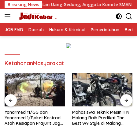
Langsung
gutan Uang Gedung, Anggota Komite SMAN 1 Tumpang ,Ketua D
Breaking News
ke
konten
JOB FAIR
Daerah
Hukum & Kriminal
Pemerintahan
Berit
KetahananMasyarakat
Yonarmed 11/GG dan
Mahasiswa Teknik Mesin ITN
Yonarmed 1/Roket Kostrad
Malang Raih Predikat The
Asah Kesiapan Prajurit Jaga
Best W9 Style di Malang
Kedaulatan NKRI
Modifest