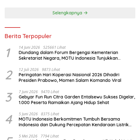
Selengkapnya
Berita Terpopuler
1
14 Juni 2026
525661 Lihat
Diundang dalam Forum Bergengsi Kementerian
Sekretariat Negara, MOTU Indonesia Tunjukkan
Komitmen untuk Indonesia
2
12 Juli 2026
9873 Lihat
Peringatan Hari Koperasi Nasional 2026 Dihadiri
Presiden Prabowo, Momen Salam Komando Viral
3
7 Juni 2026
9470 Lihat
Gebyar Fun Run Citra Garden Entalsewu Sukses Digelar,
1.000 Peserta Ramaikan Ajang Hidup Sehat
4
5 Juni 2026
8375 Lihat
MOTU Indonesia Berkomitmen Tumbuh Bersama
Indonesia dan Dukung Percepatan Kendaraan Listrik
Nasional
5 Mei 2026
7794 Lihat