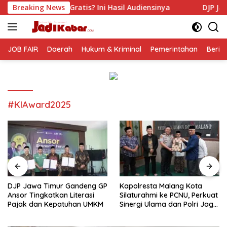
Langsung
is? Ini Hasil Audiensinya
Breaking News
DJP Jawa Timur Gandeng GP 
ke
konten
JOB FAIR
Daerah
Hukum & Kriminal
Pemerintahan
Berit
#KIAward2025
DJP Jawa Timur Gandeng GP
Kapolresta Malang Kota
Ansor Tingkatkan Literasi
Silaturahmi ke PCNU, Perkuat
Pajak dan Kepatuhan UMKM
Sinergi Ulama dan Polri Jaga
Kamtibmas Khususnya
Persoalan Sosial