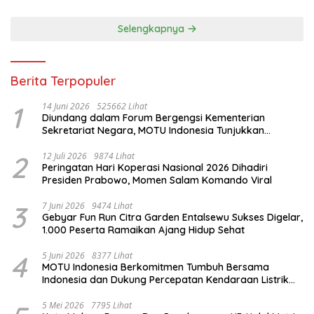
Selengkapnya
Berita Terpopuler
1
14 Juni 2026
525662 Lihat
Diundang dalam Forum Bergengsi Kementerian
Sekretariat Negara, MOTU Indonesia Tunjukkan
Komitmen untuk Indonesia
2
12 Juli 2026
9874 Lihat
Peringatan Hari Koperasi Nasional 2026 Dihadiri
Presiden Prabowo, Momen Salam Komando Viral
3
7 Juni 2026
9474 Lihat
Gebyar Fun Run Citra Garden Entalsewu Sukses Digelar,
1.000 Peserta Ramaikan Ajang Hidup Sehat
4
5 Juni 2026
8377 Lihat
MOTU Indonesia Berkomitmen Tumbuh Bersama
Indonesia dan Dukung Percepatan Kendaraan Listrik
Nasional
5 Mei 2026
7795 Lihat