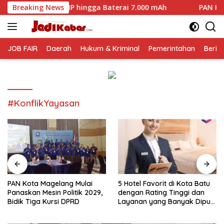
Langsung
 MP hingga Baterai 7.000 mAh
Breaking News
PAN Kota Magelang Mulai 
ke
konten
JOB FAIR
Daerah
Hukum & Kriminal
Pemerintahan
Berit
#KonflikYayasan
PAN Kota Magelang Mulai
5 Hotel Favorit di Kota Batu
Panaskan Mesin Politik 2029,
dengan Rating Tinggi dan
Bidik Tiga Kursi DPRD
Layanan yang Banyak Dipuji
Pengunjung