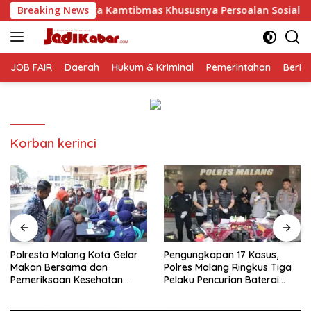
Langsung
tibmas Khususnya Persoalan Sosial
Breaking News
Polresta Malang Ko
ke
konten
JOB FAIR
Daerah
Hukum & Kriminal
Pemerintahan
Berit
Korban kerinci
Polresta Malang Kota Gelar
Pengungkapan 17 Kasus,
Makan Bersama dan
Polres Malang Ringkus Tiga
Pemeriksaan Kesehatan
Pelaku Pencurian Baterai
Gratis, Perkuat Pelayanan
Tower Telekomunikasi
untuk Masyarakat