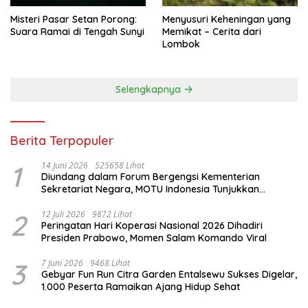
Misteri Pasar Setan Porong:
Menyusuri Keheningan yang
Suara Ramai di Tengah Sunyi
Memikat – Cerita dari
Lombok
Selengkapnya
Berita Terpopuler
1
14 Juni 2026
525658 Lihat
Diundang dalam Forum Bergengsi Kementerian
Sekretariat Negara, MOTU Indonesia Tunjukkan
Komitmen untuk Indonesia
2
12 Juli 2026
9872 Lihat
Peringatan Hari Koperasi Nasional 2026 Dihadiri
Presiden Prabowo, Momen Salam Komando Viral
3
7 Juni 2026
9468 Lihat
Gebyar Fun Run Citra Garden Entalsewu Sukses Digelar,
1.000 Peserta Ramaikan Ajang Hidup Sehat