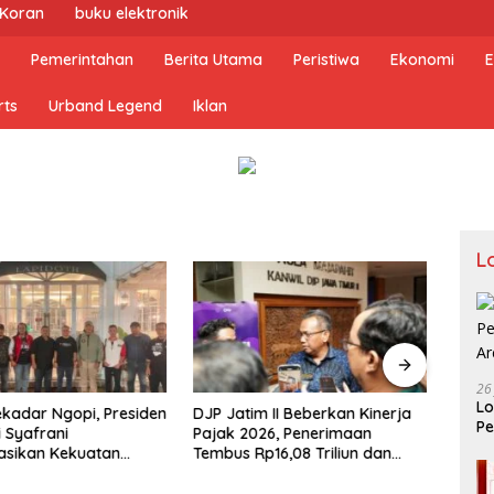
 Koran
buku elektronik
Pemerintahan
Berita Utama
Peristiwa
Ekonomi
E
rts
Urband Legend
Iklan
L
26
Lo
kadar Ngopi, Presiden
DJP Jatim II Beberkan Kinerja
Kapo
Pe
i Syafrani
Pajak 2026, Penerimaan
Dua S
Ar
asikan Kekuatan
Tembus Rp16,08 Triliun dan
Stan
si di Malang
Tumbuh 25,04 Persen
hing
Berja