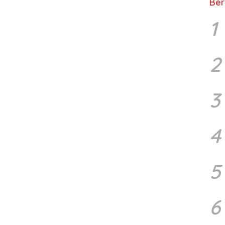
Ber
1
2
3
4
5
6