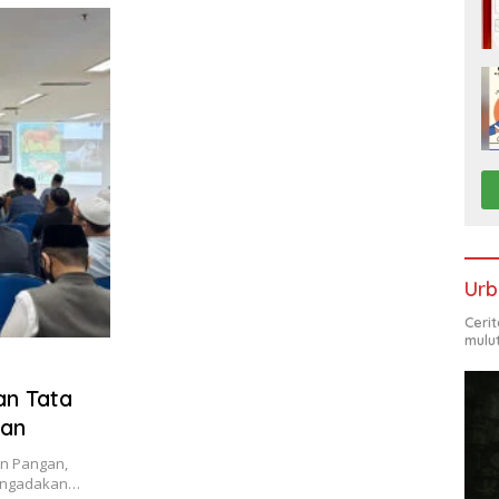
Urb
Ceri
mulu
an Tata
ban
an Pangan,
mengadakan…