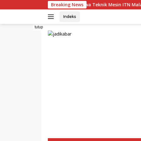
Langsung
Mahasiswa Teknik Mesin ITN Malang Raih Predikat
Breaking News
ke
konten
Indeks
tutup