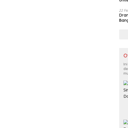
Unit
22 Fe
Dram
Bang
O
In
de
mu