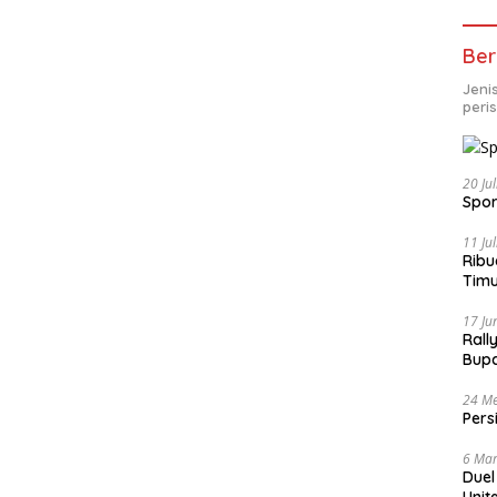
Ber
Jeni
peri
20 Ju
Spor
11 Ju
Ribu
Tim
Bike
17 Ju
Rall
Bup
Pari
24 Me
Pers
6 Mar
Duel