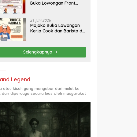
Buka Lowongan Front
Mendatang
Office dan Maintenance
Engineering, Simak
Syaratnya
21 Juni 2026
Mojako Buka Lowongan
Kerja Cook dan Barista di
Surabaya, Gaji Hingga
Rp2,5 Juta per Bulan
Selengkapnya
and Legend
ta atau kisah yang menyebar dari mulut ke
t dan dipercaya secara luas oleh masyarakat