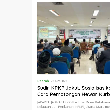
Daerah
26 Mei 2025
Sudin KPKP Jakut, Sosialisasik
Cara Pemotongan Hewan Kur
JAKARTA, JADIKABAR COM – Suku Dinas Ketahan
Kelautan dan Perikanan (KPKP) Jakarta Utara 