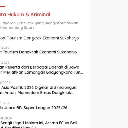
ita Hukum & Kriminal
s laporan jurnalistik yang menginformasikan
stiwa tentang Sport
li 2026
t Tourism Dongkrak Ekonomi Sukoharjo
li 2026
an Peserta dari Berbagai Daerah di Jawa
ur Meriahkan Lamongan Bhayangkara Fun
 2026
ni 2026
y Asia Pasifik 2026 Digelar di Simalungun,
ati Anton: Momentum Emas Dongkrak
wisata dan Ekonomi Daerah
i 2026
ib Juara BRI Super League 2025/26
et 2026
 Sengit Liga 1 Malam Ini, Arema FC vs Bali