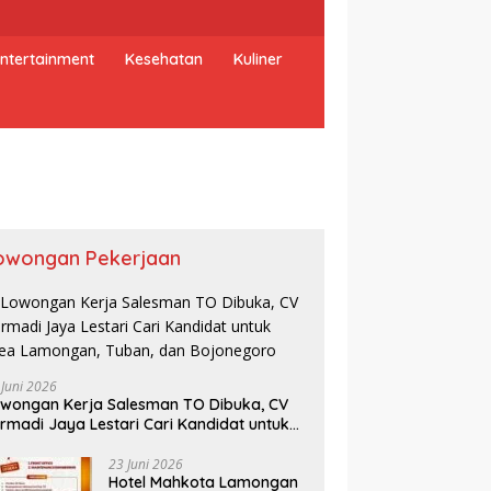
ntertainment
Kesehatan
Kuliner
owongan Pekerjaan
 Juni 2026
wongan Kerja Salesman TO Dibuka, CV
lresta Malang Kota Cek
Bupati Anton Resmikan
In
rmadi Jaya Lestari Cari Kandidat untuk
PPG Polri, Pastikan
Pemugaran Makam dr.
C
ea Lamongan, Tuban, dan Bojonegoro
dar Pemenuhan Gizi
Djasamen Saragih, Warisan
L
23 Juni 2026
ga Pengelolaan Limbah
Dokter Pertama Simalungun
S
Hotel Mahkota Lamongan
lan Optimal
Diabadikan untuk Generasi
H