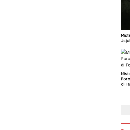
Mist
Jeja
Mist
Poro
di T