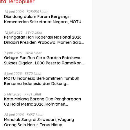
ita Terpopuler
14 Juni 2026
525656 Lihat
Diundang dalam Forum Bergengsi
Kementerian Sekretariat Negara, MOTU
Indonesia Tunjukkan Komitmen untuk
Indonesia
12 Juli 2026
9870 Lihat
Peringatan Hari Koperasi Nasional 2026
Dihadiri Presiden Prabowo, Momen Salam
Komando Viral
7 Juni 2026
9464 Lihat
Gebyar Fun Run Citra Garden Entalsewu
Sukses Digelar, 1.000 Peserta Ramaikan
Ajang Hidup Sehat
5 Juni 2026
8370 Lihat
MOTU Indonesia Berkomitmen Tumbuh
Bersama Indonesia dan Dukung
Percepatan Kendaraan Listrik Nasional
5 Mei 2026
7781 Lihat
Kota Malang Borong Dua Penghargaan
UB Halal Metric 2026, Komitmen
Ekosistem Halal Kian Diperkuat
28 Juni 2026
5457 Lihat
Menolak Sunyi di Sriwedari, Wayang
Orang Solo Harus Terus Hidup