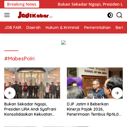
Langsung
unda
Breaking News
Bukan Sekadar Ngopi, Presiden LIRA Andi Syafrani
ke
konten
JOB FAIR
Daerah
Hukum & Kriminal
Pemerintahan
Berit
#MabesPolri
Bukan Sekadar Ngopi,
DJP Jatim II Beberkan
Presiden LIRA Andi Syafrani
Kinerja Pajak 2026,
Konsolidasikan Kekuatan
Penerimaan Tembus Rp16,08
Organisasi di Malang
Triliun dan Tumbuh 25,04
Persen