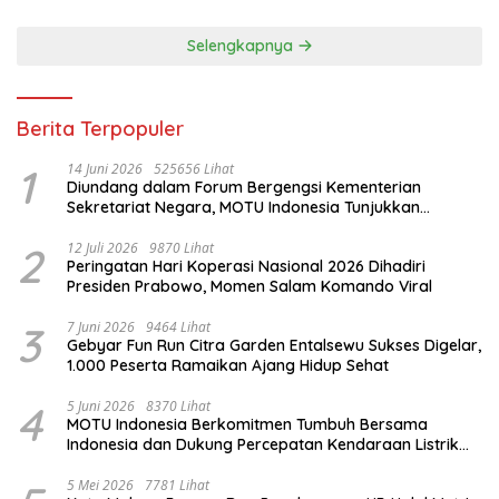
Selengkapnya
Berita Terpopuler
1
14 Juni 2026
525656 Lihat
Diundang dalam Forum Bergengsi Kementerian
Sekretariat Negara, MOTU Indonesia Tunjukkan
Komitmen untuk Indonesia
2
12 Juli 2026
9870 Lihat
Peringatan Hari Koperasi Nasional 2026 Dihadiri
Presiden Prabowo, Momen Salam Komando Viral
3
7 Juni 2026
9464 Lihat
Gebyar Fun Run Citra Garden Entalsewu Sukses Digelar,
1.000 Peserta Ramaikan Ajang Hidup Sehat
4
5 Juni 2026
8370 Lihat
MOTU Indonesia Berkomitmen Tumbuh Bersama
Indonesia dan Dukung Percepatan Kendaraan Listrik
Nasional
5 Mei 2026
7781 Lihat