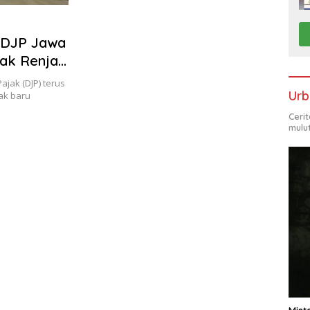
 DJP Jawa
ak Renjani
ajak (DJP) terus
Urb
ak baru
Ceri
mulu