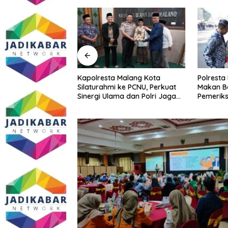
imur Gandeng GP
Kapolresta Malang Kota
Polresta
tkan Literasi
Silaturahmi ke PCNU, Perkuat
Makan B
Kepatuhan UMKM
Sinergi Ulama dan Polri Jaga
Pemeriks
Kamtibmas Khususnya
Perkuat 
Persoalan Sosial
Masyara