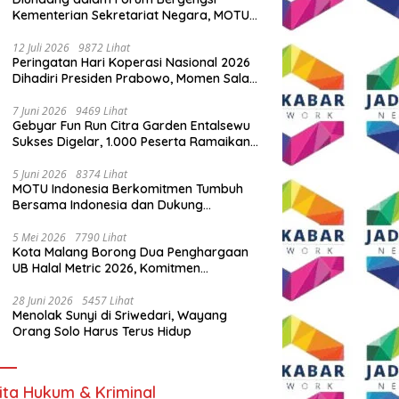
Kementerian Sekretariat Negara, MOTU
Indonesia Tunjukkan Komitmen untuk
Indonesia
12 Juli 2026
9872 Lihat
Peringatan Hari Koperasi Nasional 2026
Dihadiri Presiden Prabowo, Momen Salam
Komando Viral
7 Juni 2026
9469 Lihat
Gebyar Fun Run Citra Garden Entalsewu
Sukses Digelar, 1.000 Peserta Ramaikan
Ajang Hidup Sehat
5 Juni 2026
8374 Lihat
MOTU Indonesia Berkomitmen Tumbuh
Bersama Indonesia dan Dukung
Percepatan Kendaraan Listrik Nasional
5 Mei 2026
7790 Lihat
Kota Malang Borong Dua Penghargaan
UB Halal Metric 2026, Komitmen
Ekosistem Halal Kian Diperkuat
28 Juni 2026
5457 Lihat
Menolak Sunyi di Sriwedari, Wayang
Orang Solo Harus Terus Hidup
ita Hukum & Kriminal