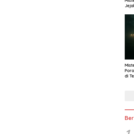
Mist
Jeja
Mist
Poro
di T
Ber
1