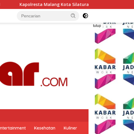
g Kota Silaturahmi ke PCNU, Perkuat Sinergi Ulama dan Polri 
tutup
ntertainment
Kesehatan
Kuliner