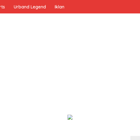
rts
Urband Legend
Iklan