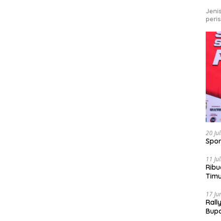
Jeni
peri
20 Ju
Spor
11 Ju
Ribu
Tim
Bike
17 Ju
Rall
Bup
Pari