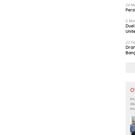
24 Me
Pers
6 Mar
Duel
Unit
22 Fe
Dram
Bang
O
In
de
mu