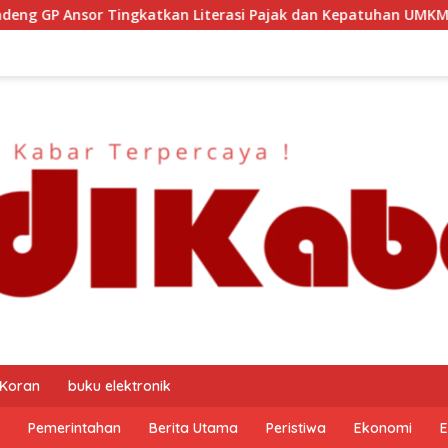
 Literasi Pajak dan Kepatuhan UMKM
Kapolresta Malan
 Koran
buku elektronik
Pemerintahan
Berita Utama
Peristiwa
Ekonomi
E