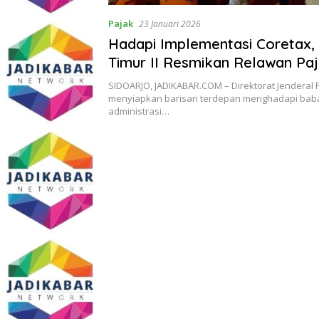
Pajak
23 Januari 2026
Hadapi Implementasi Coretax,
Timur II Resmikan Relawan Paj
2026
SIDOARJO, JADIKABAR.COM – Direktorat Jenderal P
menyiapkan barisan terdepan menghadapi bab
administrasi…