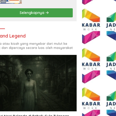
Rp2,5 Juta per Bulan
Selengkapnya
and Legend
ta atau kisah yang menyebar dari mulut ke
t dan dipercaya secara luas oleh masyarakat