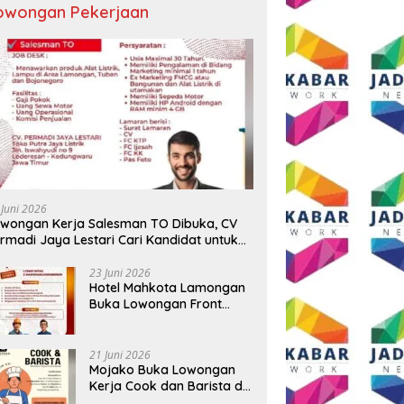
owongan Pekerjaan
gat HUT ke-81 RI, AKP
Tiga BUMD Air Minum Malang
W
Agus Putrawan:
Raya Perkuat Kolaborasi,
M
rdekaan Harus Dijaga
Berangkatkan Kontingen
B
n Integritas dan Perang
Menuju Seleksi Atlet
N
wan Narkoba
PORPAMNAS IX 2026
C
 Juni 2026
wongan Kerja Salesman TO Dibuka, CV
rmadi Jaya Lestari Cari Kandidat untuk
ea Lamongan, Tuban, dan Bojonegoro
23 Juni 2026
Hotel Mahkota Lamongan
Buka Lowongan Front
Office dan Maintenance
Engineering, Simak
Syaratnya
21 Juni 2026
Mojako Buka Lowongan
Kerja Cook dan Barista di
Surabaya, Gaji Hingga