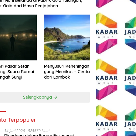
eri Noni Belanda di Pabrik Gula Tulangan,
k Gaib dari Masa Penjajahan
eri Pasar Setan
Menyusuri Keheningan
ng: Suara Ramai
yang Memikat – Cerita
engah Sunyi
dari Lombok
Selengkapnya
ita Terpopuler
14 Juni 2026
525660 Lihat
Diundang dalam Forum Bergengsi