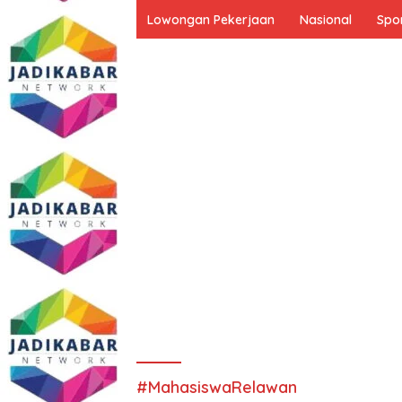
Lowongan Pekerjaan
Nasional
Spo
#MahasiswaRelawan