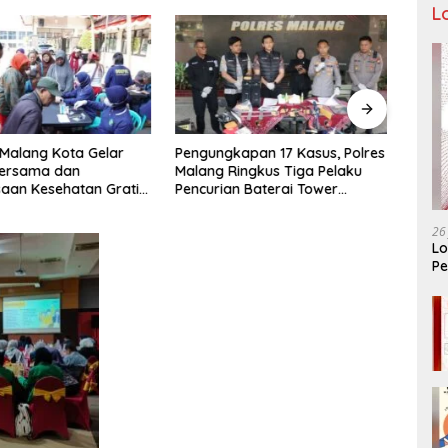
L
 Malang Kota Gelar
Pengungkapan 17 Kasus, Polres
Seman
ersama dan
Malang Ringkus Tiga Pelaku
Adik 
aan Kesehatan Gratis,
Pencurian Baterai Tower
Keme
Pelayanan untuk
Telekomunikasi
denga
kat
Mela
26
Lo
Pe
Ar