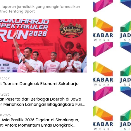
s laporan jurnalistik yang menginformasikan
stiwa tentang Sport
li 2026
t Tourism Dongkrak Ekonomi Sukoharjo
li 2026
an Peserta dari Berbagai Daerah di Jawa
ur Meriahkan Lamongan Bhayangkara Fun
 2026
ni 2026
y Asia Pasifik 2026 Digelar di Simalungun,
ati Anton: Momentum Emas Dongkrak
wisata dan Ekonomi Daerah