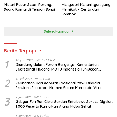
Misteri Pasar Setan Porong:
Menyusuri Keheningan yang
Suara Ramai di Tengah Sunyi
Memikat – Cerita dari
Lombok
Selengkapnya
Berita Terpopuler
1
14 Juni 2026
525657 Lihat
Diundang dalam Forum Bergengsi Kementerian
Sekretariat Negara, MOTU Indonesia Tunjukkan
Komitmen untuk Indonesia
2
12 Juli 2026
9870 Lihat
Peringatan Hari Koperasi Nasional 2026 Dihadiri
Presiden Prabowo, Momen Salam Komando Viral
3
7 Juni 2026
9466 Lihat
Gebyar Fun Run Citra Garden Entalsewu Sukses Digelar,
1.000 Peserta Ramaikan Ajang Hidup Sehat
5 Juni 2026
8371 Lihat