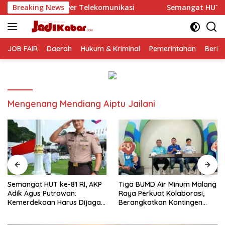
Langsung
r Telekomunikasi
Breaking News
Semangat HUT ke-81 RI, AKP Adik Ag
ke
konten
JOB FAIR
Daerah
Hukum & Kriminal
Pemerintahan
Berit
Mengenang Mendiang Aiptu Jailani
Semangat HUT ke-81 RI, AKP
Tiga BUMD Air Minum Malang
Adik Agus Putrawan:
Raya Perkuat Kolaborasi,
Kemerdekaan Harus Dijaga
Berangkatkan Kontingen
dengan Integritas dan
Menuju Seleksi Atlet
Perang Melawan Narkoba
PORPAMNAS IX 2026