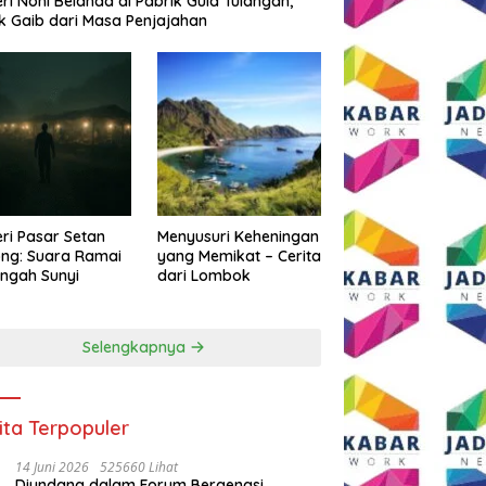
eri Noni Belanda di Pabrik Gula Tulangan,
k Gaib dari Masa Penjajahan
eri Pasar Setan
Menyusuri Keheningan
ng: Suara Ramai
yang Memikat – Cerita
engah Sunyi
dari Lombok
Selengkapnya
ita Terpopuler
14 Juni 2026
525660 Lihat
Diundang dalam Forum Bergengsi