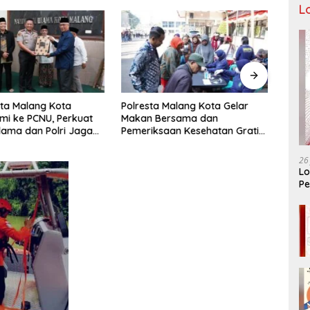
L
ta Malang Kota
Polresta Malang Kota Gelar
Pengu
hmi ke PCNU, Perkuat
Makan Bersama dan
Malan
Ulama dan Polri Jaga
Pemeriksaan Kesehatan Gratis,
Pencu
as Khususnya
Perkuat Pelayanan untuk
Telek
n Sosial
Masyarakat
26
Lo
Pe
Ar