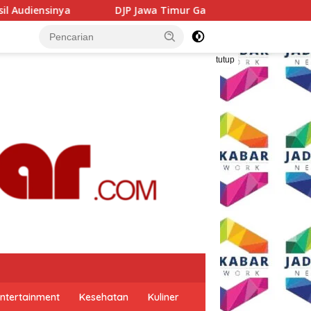
 Jawa Timur Gandeng GP Ansor Tingkatkan Literasi Pajak dan
tutup
ntertainment
Kesehatan
Kuliner