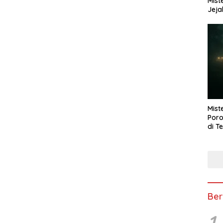
Mist
Jeja
Mist
Poro
di T
Ber
1