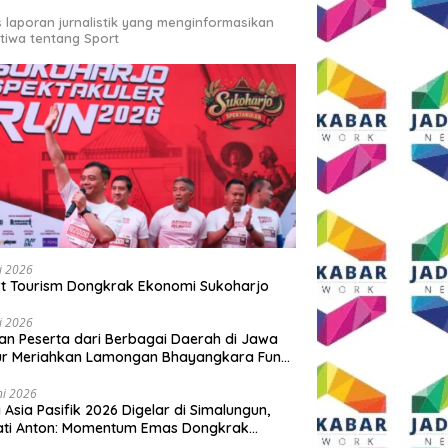
s laporan jurnalistik yang menginformasikan
stiwa tentang Sport
li 2026
t Tourism Dongkrak Ekonomi Sukoharjo
li 2026
an Peserta dari Berbagai Daerah di Jawa
ur Meriahkan Lamongan Bhayangkara Fun
 2026
ni 2026
y Asia Pasifik 2026 Digelar di Simalungun,
ati Anton: Momentum Emas Dongkrak
wisata dan Ekonomi Daerah