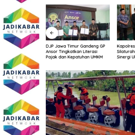
Sidoarjo Bakal
DJP Jawa Timur Gandeng GP
Kapolres
 Edukasi dan
Ansor Tingkatkan Literasi
Silatura
m Gratis? Ini Hasil
Pajak dan Kepatuhan UMKM
Sinergi 
Kamtibm
Persoala