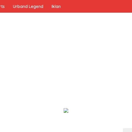
rts
Urband Legend
Iklan