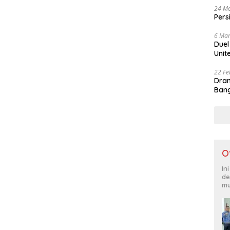
24 Me
Pers
6 Mar
Duel
Unit
22 Fe
Dram
Bang
O
In
de
mu