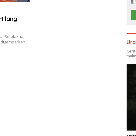
Hilang
sa Botolakha,
Urb
, digemparkan…
Ceri
mulu