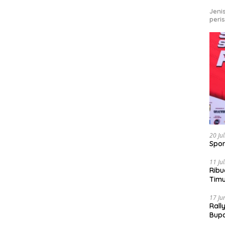
Jeni
peri
20 Ju
Spor
11 Ju
Ribu
Tim
Bike
17 Ju
Rall
Bup
Pari