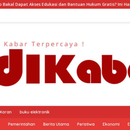
 dan Bantuan Hukum Gratis? Ini Hasil Audiensinya
DJP
 Koran
buku elektronik
Pemerintahan
Berita Utama
Peristiwa
Ekonomi
E