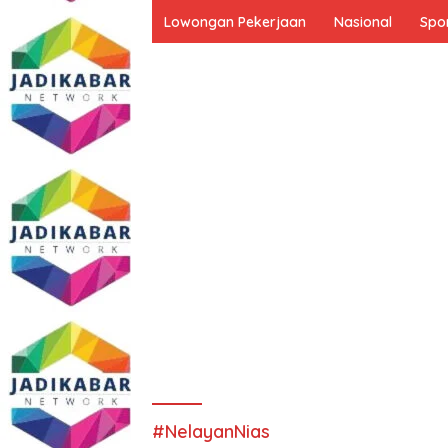
Lowongan Pekerjaan
Nasional
Spo
#NelayanNias