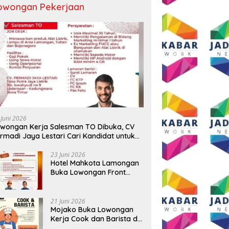
owongan Pekerjaan
ngkapan 17 Kasus, Polres
Semangat HUT ke-81 RI, AKP
T
g Ringkus Tiga Pelaku
Adik Agus Putrawan:
R
rian Baterai Tower
Kemerdekaan Harus Dijaga
B
omunikasi
dengan Integritas dan Perang
Me
Melawan Narkoba
P
 Juni 2026
wongan Kerja Salesman TO Dibuka, CV
rmadi Jaya Lestari Cari Kandidat untuk
ea Lamongan, Tuban, dan Bojonegoro
23 Juni 2026
Hotel Mahkota Lamongan
Buka Lowongan Front
Office dan Maintenance
Engineering, Simak
Syaratnya
21 Juni 2026
Mojako Buka Lowongan
Kerja Cook dan Barista di
Surabaya, Gaji Hingga