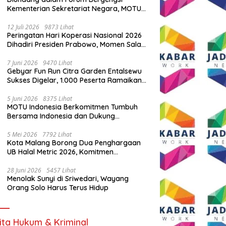
Kementerian Sekretariat Negara, MOTU
Indonesia Tunjukkan Komitmen untuk
Indonesia
12 Juli 2026
9873 Lihat
Peringatan Hari Koperasi Nasional 2026
Dihadiri Presiden Prabowo, Momen Salam
Komando Viral
7 Juni 2026
9470 Lihat
Gebyar Fun Run Citra Garden Entalsewu
Sukses Digelar, 1.000 Peserta Ramaikan
Ajang Hidup Sehat
5 Juni 2026
8375 Lihat
MOTU Indonesia Berkomitmen Tumbuh
Bersama Indonesia dan Dukung
Percepatan Kendaraan Listrik Nasional
5 Mei 2026
7792 Lihat
Kota Malang Borong Dua Penghargaan
UB Halal Metric 2026, Komitmen
Ekosistem Halal Kian Diperkuat
28 Juni 2026
5457 Lihat
Menolak Sunyi di Sriwedari, Wayang
Orang Solo Harus Terus Hidup
ita Hukum & Kriminal