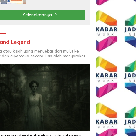
Rp2,5 Juta per Bulan
Selengkapnya
and Legend
ta atau kisah yang menyebar dari mulut ke
t dan dipercaya secara luas oleh masyarakat