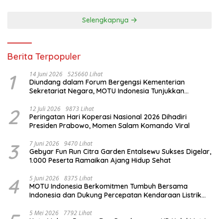
Selengkapnya
Berita Terpopuler
1
14 Juni 2026
525660 Lihat
Diundang dalam Forum Bergengsi Kementerian
Sekretariat Negara, MOTU Indonesia Tunjukkan
Komitmen untuk Indonesia
2
12 Juli 2026
9873 Lihat
Peringatan Hari Koperasi Nasional 2026 Dihadiri
Presiden Prabowo, Momen Salam Komando Viral
3
7 Juni 2026
9470 Lihat
Gebyar Fun Run Citra Garden Entalsewu Sukses Digelar,
1.000 Peserta Ramaikan Ajang Hidup Sehat
4
5 Juni 2026
8375 Lihat
MOTU Indonesia Berkomitmen Tumbuh Bersama
Indonesia dan Dukung Percepatan Kendaraan Listrik
Nasional
5 Mei 2026
7792 Lihat