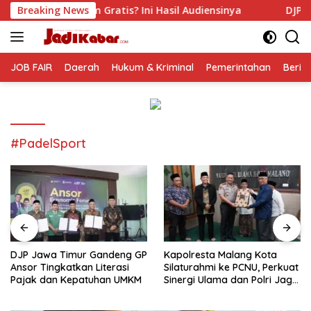
Langsung
atis? Ini Hasil Audiensinya
Breaking News
DJP Jawa Timur Gandeng G
ke
konten
JOB FAIR
Daerah
Hukum & Kriminal
Pemerintahan
Berit
#PadelSport
DJP Jawa Timur Gandeng GP
Kapolresta Malang Kota
Ansor Tingkatkan Literasi
Silaturahmi ke PCNU, Perkuat
Pajak dan Kepatuhan UMKM
Sinergi Ulama dan Polri Jaga
Kamtibmas Khususnya
Persoalan Sosial