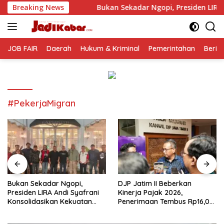
Langsung
Breaking News
Bukan Sekadar Ngopi, Presiden LIRA Andi Syafrani Kons
ke
konten
JOB FAIR
Daerah
Hukum & Kriminal
Pemerintahan
Berit
#PekerjaMigran
Bukan Sekadar Ngopi,
DJP Jatim II Beberkan
Presiden LIRA Andi Syafrani
Kinerja Pajak 2026,
Konsolidasikan Kekuatan
Penerimaan Tembus Rp16,08
Organisasi di Malang
Triliun dan Tumbuh 25,04
Persen