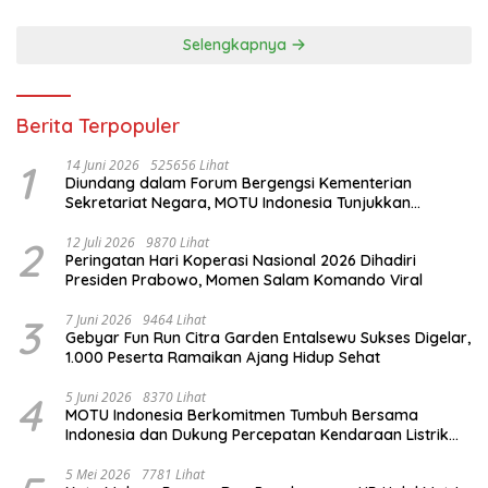
Selengkapnya
Berita Terpopuler
1
14 Juni 2026
525656 Lihat
Diundang dalam Forum Bergengsi Kementerian
Sekretariat Negara, MOTU Indonesia Tunjukkan
Komitmen untuk Indonesia
2
12 Juli 2026
9870 Lihat
Peringatan Hari Koperasi Nasional 2026 Dihadiri
Presiden Prabowo, Momen Salam Komando Viral
3
7 Juni 2026
9464 Lihat
Gebyar Fun Run Citra Garden Entalsewu Sukses Digelar,
1.000 Peserta Ramaikan Ajang Hidup Sehat
4
5 Juni 2026
8370 Lihat
MOTU Indonesia Berkomitmen Tumbuh Bersama
Indonesia dan Dukung Percepatan Kendaraan Listrik
Nasional
5 Mei 2026
7781 Lihat