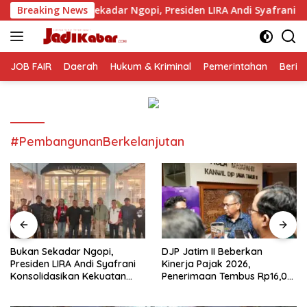
Langsung
adar Ngopi, Presiden LIRA Andi Syafrani Konsolidasikan Kekuat
Breaking News
ke
konten
JOB FAIR
Daerah
Hukum & Kriminal
Pemerintahan
Berit
#PembangunanBerkelanjutan
Bukan Sekadar Ngopi,
DJP Jatim II Beberkan
Presiden LIRA Andi Syafrani
Kinerja Pajak 2026,
Konsolidasikan Kekuatan
Penerimaan Tembus Rp16,08
Organisasi di Malang
Triliun dan Tumbuh 25,04
Persen