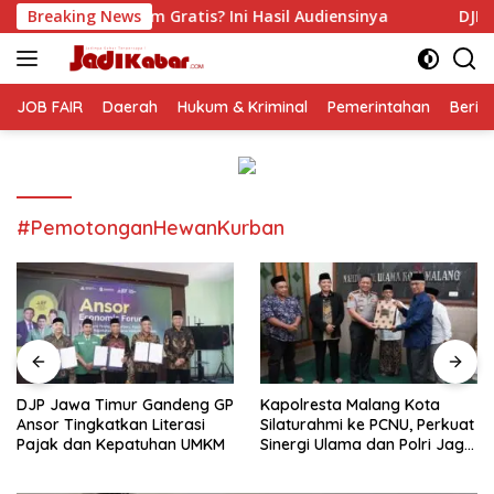
Langsung
ratis? Ini Hasil Audiensinya
Breaking News
DJP Jawa Timur Gandeng 
ke
konten
JOB FAIR
Daerah
Hukum & Kriminal
Pemerintahan
Berit
#PemotonganHewanKurban
DJP Jawa Timur Gandeng GP
Kapolresta Malang Kota
Ansor Tingkatkan Literasi
Silaturahmi ke PCNU, Perkuat
Pajak dan Kepatuhan UMKM
Sinergi Ulama dan Polri Jaga
Kamtibmas Khususnya
Persoalan Sosial