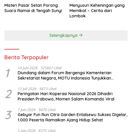
Misteri Pasar Setan Porong:
Menyusuri Keheningan yang
Suara Ramai di Tengah Sunyi
Memikat – Cerita dari
Lombok
Selengkapnya
Berita Terpopuler
1
14 Juni 2026
525661 Lihat
Diundang dalam Forum Bergengsi Kementerian
Sekretariat Negara, MOTU Indonesia Tunjukkan
Komitmen untuk Indonesia
2
12 Juli 2026
9873 Lihat
Peringatan Hari Koperasi Nasional 2026 Dihadiri
Presiden Prabowo, Momen Salam Komando Viral
3
7 Juni 2026
9470 Lihat
Gebyar Fun Run Citra Garden Entalsewu Sukses Digelar,
1.000 Peserta Ramaikan Ajang Hidup Sehat
5 Juni 2026
8375 Lihat