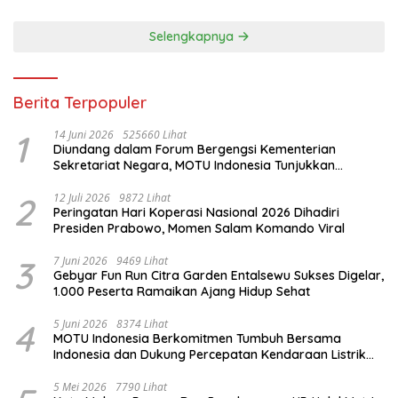
Selengkapnya
Berita Terpopuler
1
14 Juni 2026
525660 Lihat
Diundang dalam Forum Bergengsi Kementerian
Sekretariat Negara, MOTU Indonesia Tunjukkan
Komitmen untuk Indonesia
2
12 Juli 2026
9872 Lihat
Peringatan Hari Koperasi Nasional 2026 Dihadiri
Presiden Prabowo, Momen Salam Komando Viral
3
7 Juni 2026
9469 Lihat
Gebyar Fun Run Citra Garden Entalsewu Sukses Digelar,
1.000 Peserta Ramaikan Ajang Hidup Sehat
4
5 Juni 2026
8374 Lihat
MOTU Indonesia Berkomitmen Tumbuh Bersama
Indonesia dan Dukung Percepatan Kendaraan Listrik
Nasional
5 Mei 2026
7790 Lihat