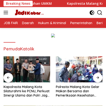
Langsung
uhan UMKM
Breaking News
Kapolresta Malang Kota Silaturahmi ke PCNU
ke
konten
JOB FAIR
Daerah
Hukum & Kriminal
Pemerintahan
Berit
PemudaKatolik
Kapolresta Malang Kota
Polresta Malang Kota Gelar
Silaturahmi ke PCNU, Perkuat
Makan Bersama dan
Sinergi Ulama dan Polri Jaga
Pemeriksaan Kesehatan
Kamtibmas Khususnya
Gratis, Perkuat Pelayanan
Persoalan Sosial
untuk Masyarakat