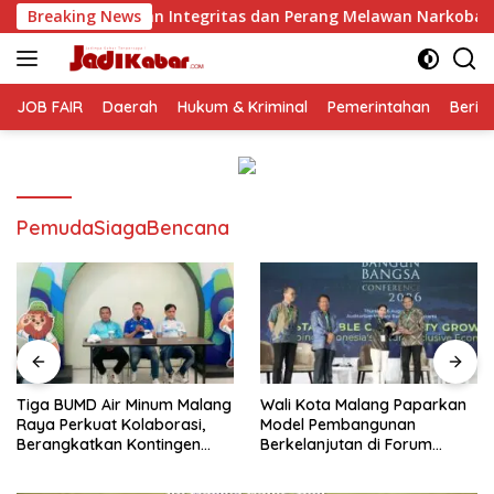
Langsung
ntegritas dan Perang Melawan Narkoba
Breaking News
Tiga BUMD Air 
ke
konten
JOB FAIR
Daerah
Hukum & Kriminal
Pemerintahan
Berit
PemudaSiagaBencana
Tiga BUMD Air Minum Malang
Wali Kota Malang Paparkan
Raya Perkuat Kolaborasi,
Model Pembangunan
Berangkatkan Kontingen
Berkelanjutan di Forum
Menuju Seleksi Atlet
Nasional Bangun Bangsa
PORPAMNAS IX 2026
Conference 2026