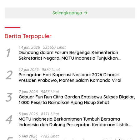
Selengkapnya
Berita Terpopuler
1
14 Juni 2026
525657 Lihat
Diundang dalam Forum Bergengsi Kementerian
Sekretariat Negara, MOTU Indonesia Tunjukkan
Komitmen untuk Indonesia
2
12 Juli 2026
9870 Lihat
Peringatan Hari Koperasi Nasional 2026 Dihadiri
Presiden Prabowo, Momen Salam Komando Viral
3
7 Juni 2026
9466 Lihat
Gebyar Fun Run Citra Garden Entalsewu Sukses Digelar,
1.000 Peserta Ramaikan Ajang Hidup Sehat
4
5 Juni 2026
8371 Lihat
MOTU Indonesia Berkomitmen Tumbuh Bersama
Indonesia dan Dukung Percepatan Kendaraan Listrik
Nasional
5 Mei 2026
7783 Lihat