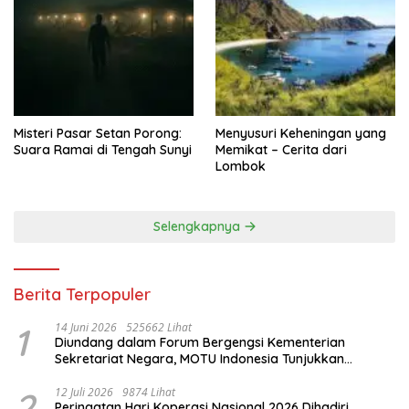
Misteri Pasar Setan Porong:
Menyusuri Keheningan yang
Suara Ramai di Tengah Sunyi
Memikat – Cerita dari
Lombok
Selengkapnya
Berita Terpopuler
1
14 Juni 2026
525662 Lihat
Diundang dalam Forum Bergengsi Kementerian
Sekretariat Negara, MOTU Indonesia Tunjukkan
Komitmen untuk Indonesia
2
12 Juli 2026
9874 Lihat
Peringatan Hari Koperasi Nasional 2026 Dihadiri