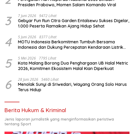
Presiden Prabowo, Momen Salam Komando Viral
3
7 Juni 2026
9472 Lihat
Gebyar Fun Run Citra Garden Entalsewu Sukses Digelar,
1.000 Peserta Ramaikan Ajang Hidup Sehat
4
5 Juni 2026
8377 Lihat
MOTU Indonesia Berkomitmen Tumbuh Bersama
Indonesia dan Dukung Percepatan Kendaraan Listrik
Nasional
5
5 Mei 2026
7795 Lihat
Kota Malang Borong Dua Penghargaan UB Halal Metric
2026, Komitmen Ekosistem Halal Kian Diperkuat
6
28 Juni 2026
5460 Lihat
Menolak Sunyi di Sriwedari, Wayang Orang Solo Harus
Terus Hidup
Berita Hukum & Kriminal
Jenis laporan jurnalistik yang menginformasikan peristiwa
tentang Sport