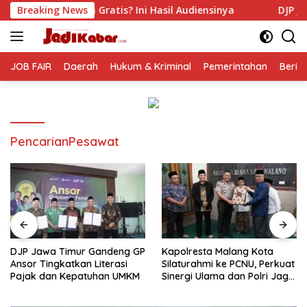
Langsung
tis? Ini Hasil Audiensinya
Breaking News
DJP Jawa Timur Gandeng G
ke
konten
JOB FAIR
Daerah
Hukum & Kriminal
Pemerintahan
Berit
PencarianPesawat
DJP Jawa Timur Gandeng GP
Kapolresta Malang Kota
Ansor Tingkatkan Literasi
Silaturahmi ke PCNU, Perkuat
Pajak dan Kepatuhan UMKM
Sinergi Ulama dan Polri Jaga
Kamtibmas Khususnya
Persoalan Sosial