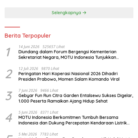
Selengkapnya
Berita Terpopuler
1
14 Juni 2026
525657 Lihat
Diundang dalam Forum Bergengsi Kementerian
Sekretariat Negara, MOTU Indonesia Tunjukkan
Komitmen untuk Indonesia
2
12 Juli 2026
9870 Lihat
Peringatan Hari Koperasi Nasional 2026 Dihadiri
Presiden Prabowo, Momen Salam Komando Viral
3
7 Juni 2026
9466 Lihat
Gebyar Fun Run Citra Garden Entalsewu Sukses Digelar,
1.000 Peserta Ramaikan Ajang Hidup Sehat
4
5 Juni 2026
8371 Lihat
MOTU Indonesia Berkomitmen Tumbuh Bersama
Indonesia dan Dukung Percepatan Kendaraan Listrik
Nasional
5 Mei 2026
7783 Lihat