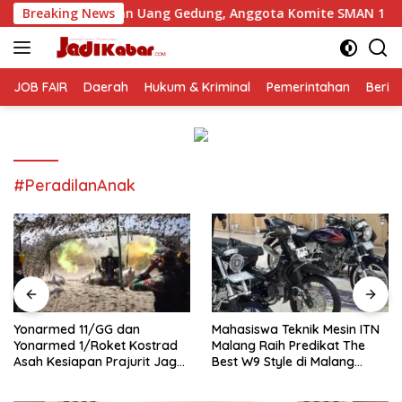
Langsung
tan Uang Gedung, Anggota Komite SMAN 1 Tumpang ,Ketua DPD
Breaking News
ke
konten
JOB FAIR
Daerah
Hukum & Kriminal
Pemerintahan
Berit
#PeradilanAnak
Yonarmed 11/GG dan
Mahasiswa Teknik Mesin ITN
Yonarmed 1/Roket Kostrad
Malang Raih Predikat The
Asah Kesiapan Prajurit Jaga
Best W9 Style di Malang
Kedaulatan NKRI
Modifest