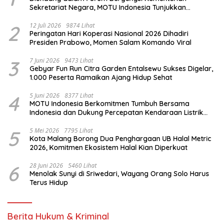
Sekretariat Negara, MOTU Indonesia Tunjukkan
Komitmen untuk Indonesia
2
12 Juli 2026
9874 Lihat
Peringatan Hari Koperasi Nasional 2026 Dihadiri
Presiden Prabowo, Momen Salam Komando Viral
3
7 Juni 2026
9473 Lihat
Gebyar Fun Run Citra Garden Entalsewu Sukses Digelar,
1.000 Peserta Ramaikan Ajang Hidup Sehat
4
5 Juni 2026
8377 Lihat
MOTU Indonesia Berkomitmen Tumbuh Bersama
Indonesia dan Dukung Percepatan Kendaraan Listrik
Nasional
5
5 Mei 2026
7795 Lihat
Kota Malang Borong Dua Penghargaan UB Halal Metric
2026, Komitmen Ekosistem Halal Kian Diperkuat
6
28 Juni 2026
5460 Lihat
Menolak Sunyi di Sriwedari, Wayang Orang Solo Harus
Terus Hidup
Berita Hukum & Kriminal