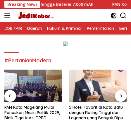
Langsung
 hingga Baterai 7.000 mAh
Breaking News
PAN Kota Magelang Mulai Pan
ke
konten
JOB FAIR
Daerah
Hukum & Kriminal
Pemerintahan
Berit
#PertanianModern
PAN Kota Magelang Mulai
5 Hotel Favorit di Kota Batu
Panaskan Mesin Politik 2029,
dengan Rating Tinggi dan
Bidik Tiga Kursi DPRD
Layanan yang Banyak Dipuji
Pengunjung