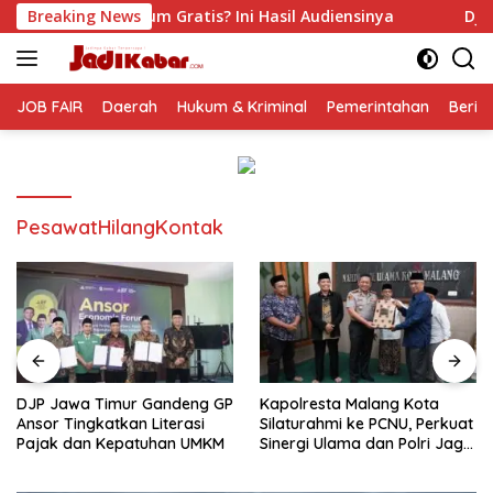
Langsung
ratis? Ini Hasil Audiensinya
Breaking News
DJP Jawa Timur Gandeng 
ke
konten
JOB FAIR
Daerah
Hukum & Kriminal
Pemerintahan
Berit
PesawatHilangKontak
DJP Jawa Timur Gandeng GP
Kapolresta Malang Kota
Ansor Tingkatkan Literasi
Silaturahmi ke PCNU, Perkuat
Pajak dan Kepatuhan UMKM
Sinergi Ulama dan Polri Jaga
Kamtibmas Khususnya
Persoalan Sosial