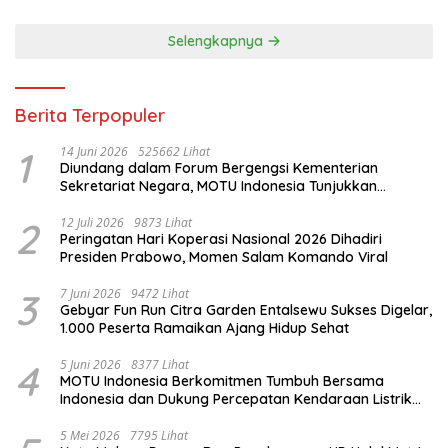
Selengkapnya
Berita Terpopuler
1
14 Juni 2026
525662 Lihat
Diundang dalam Forum Bergengsi Kementerian
Sekretariat Negara, MOTU Indonesia Tunjukkan
Komitmen untuk Indonesia
2
12 Juli 2026
9873 Lihat
Peringatan Hari Koperasi Nasional 2026 Dihadiri
Presiden Prabowo, Momen Salam Komando Viral
3
7 Juni 2026
9472 Lihat
Gebyar Fun Run Citra Garden Entalsewu Sukses Digelar,
1.000 Peserta Ramaikan Ajang Hidup Sehat
4
5 Juni 2026
8377 Lihat
MOTU Indonesia Berkomitmen Tumbuh Bersama
Indonesia dan Dukung Percepatan Kendaraan Listrik
Nasional
5 Mei 2026
7795 Lihat