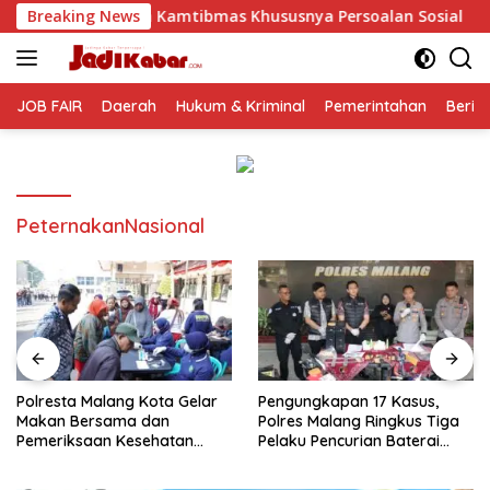
Langsung
amtibmas Khususnya Persoalan Sosial
Breaking News
Polresta Malang 
ke
konten
JOB FAIR
Daerah
Hukum & Kriminal
Pemerintahan
Berit
PeternakanNasional
Polresta Malang Kota Gelar
Pengungkapan 17 Kasus,
Makan Bersama dan
Polres Malang Ringkus Tiga
Pemeriksaan Kesehatan
Pelaku Pencurian Baterai
Gratis, Perkuat Pelayanan
Tower Telekomunikasi
untuk Masyarakat