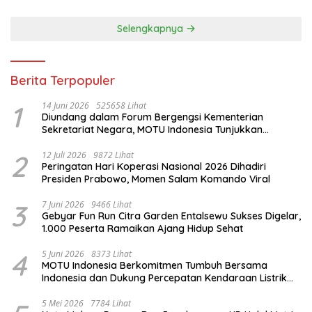
Selengkapnya
Berita Terpopuler
1
14 Juni 2026
525658 Lihat
Diundang dalam Forum Bergengsi Kementerian
Sekretariat Negara, MOTU Indonesia Tunjukkan
Komitmen untuk Indonesia
2
12 Juli 2026
9872 Lihat
Peringatan Hari Koperasi Nasional 2026 Dihadiri
Presiden Prabowo, Momen Salam Komando Viral
3
7 Juni 2026
9466 Lihat
Gebyar Fun Run Citra Garden Entalsewu Sukses Digelar,
1.000 Peserta Ramaikan Ajang Hidup Sehat
4
5 Juni 2026
8373 Lihat
MOTU Indonesia Berkomitmen Tumbuh Bersama
Indonesia dan Dukung Percepatan Kendaraan Listrik
Nasional
5 Mei 2026
7784 Lihat