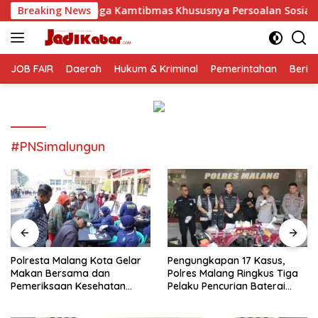
Langsung
Kamtibmas Khususnya Persoalan Sosial
Breaking News
Polresta Malang
ke
konten
JOB FAIR
Daerah
Hukum & Kriminal
Pemerintahan
Berit
#PNSimalungun
Polresta Malang Kota Gelar
Pengungkapan 17 Kasus,
Makan Bersama dan
Polres Malang Ringkus Tiga
Pemeriksaan Kesehatan
Pelaku Pencurian Baterai
Gratis, Perkuat Pelayanan
Tower Telekomunikasi
untuk Masyarakat