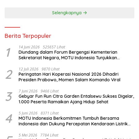
Selengkapnya
Berita Terpopuler
1
14 Juni 2026
525657 Lihat
Diundang dalam Forum Bergengsi Kementerian
Sekretariat Negara, MOTU Indonesia Tunjukkan
Komitmen untuk Indonesia
2
12 Juli 2026
9870 Lihat
Peringatan Hari Koperasi Nasional 2026 Dihadiri
Presiden Prabowo, Momen Salam Komando Viral
3
7 Juni 2026
9466 Lihat
Gebyar Fun Run Citra Garden Entalsewu Sukses Digelar,
1.000 Peserta Ramaikan Ajang Hidup Sehat
4
5 Juni 2026
8371 Lihat
MOTU Indonesia Berkomitmen Tumbuh Bersama
Indonesia dan Dukung Percepatan Kendaraan Listrik
Nasional
5 Mei 2026
7784 Lihat