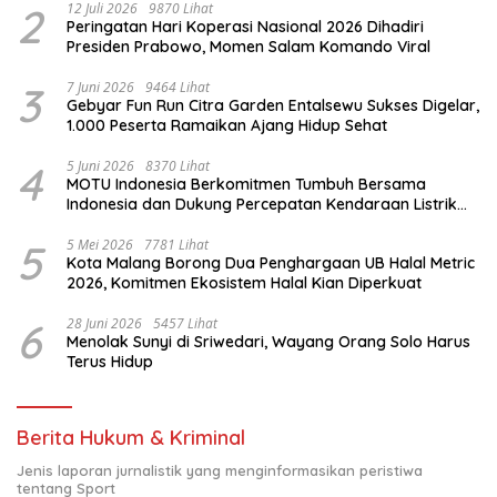
2
12 Juli 2026
9870 Lihat
Peringatan Hari Koperasi Nasional 2026 Dihadiri
Presiden Prabowo, Momen Salam Komando Viral
3
7 Juni 2026
9464 Lihat
Gebyar Fun Run Citra Garden Entalsewu Sukses Digelar,
1.000 Peserta Ramaikan Ajang Hidup Sehat
4
5 Juni 2026
8370 Lihat
MOTU Indonesia Berkomitmen Tumbuh Bersama
Indonesia dan Dukung Percepatan Kendaraan Listrik
Nasional
5
5 Mei 2026
7781 Lihat
Kota Malang Borong Dua Penghargaan UB Halal Metric
2026, Komitmen Ekosistem Halal Kian Diperkuat
6
28 Juni 2026
5457 Lihat
Menolak Sunyi di Sriwedari, Wayang Orang Solo Harus
Terus Hidup
Berita Hukum & Kriminal
Jenis laporan jurnalistik yang menginformasikan peristiwa
tentang Sport