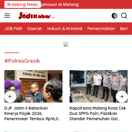
Langsung
rganisasi di Malang
Breaking News
ke
konten
JOB FAIR
Daerah
Hukum & Kriminal
Pemerintahan
Berit
#PolresGresik
DJP Jatim II Beberkan
Kapolresta Malang Kota Cek
Kinerja Pajak 2026,
Dua SPPG Polri, Pastikan
Penerimaan Tembus Rp16,08
Standar Pemenuhan Gizi
Triliun dan Tumbuh 25,04
hingga Pengelolaan Limbah
Persen
Berjalan Optimal