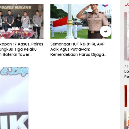
L
apan 17 Kasus, Polres
Semangat HUT ke-81 RI, AKP
Tiga
ingkus Tiga Pelaku
Adik Agus Putrawan:
Raya 
n Baterai Tower
Kemerdekaan Harus Dijaga
Bera
nikasi
dengan Integritas dan Perang
Menuj
Melawan Narkoba
PORP
26
Lo
Pe
Ar