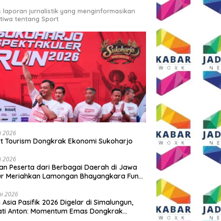
s laporan jurnalistik yang menginformasikan
stiwa tentang Sport
li 2026
t Tourism Dongkrak Ekonomi Sukoharjo
li 2026
an Peserta dari Berbagai Daerah di Jawa
ur Meriahkan Lamongan Bhayangkara Fun
 2026
ni 2026
y Asia Pasifik 2026 Digelar di Simalungun,
ati Anton: Momentum Emas Dongkrak
wisata dan Ekonomi Daerah