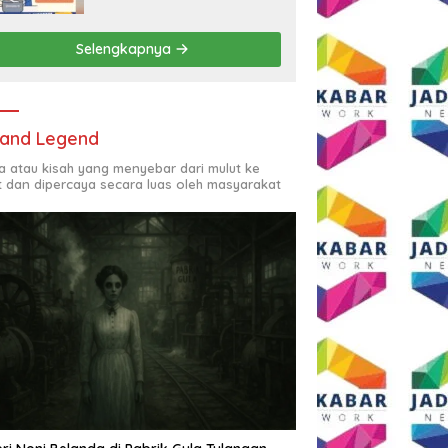
Rp2,5 Juta per Bulan
Selengkapnya
and Legend
ta atau kisah yang menyebar dari mulut ke
t dan dipercaya secara luas oleh masyarakat