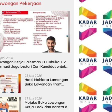
owongan Pekerjaan
 BUMD Air Minum Malang
Wali Kota Malang Paparkan
D
Perkuat Kolaborasi,
Model Pembangunan
S
ngkatkan Kontingen
Berkelanjutan di Forum
P
u Seleksi Atlet
Nasional Bangun Bangsa
A
AMNAS IX 2026
Conference 2026
T
 Juni 2026
B
wongan Kerja Salesman TO Dibuka, CV
rmadi Jaya Lestari Cari Kandidat untuk
ea Lamongan, Tuban, dan Bojonegoro
23 Juni 2026
Hotel Mahkota Lamongan
Buka Lowongan Front
Office dan Maintenance
Engineering, Simak
Syaratnya
21 Juni 2026
Mojako Buka Lowongan
Kerja Cook dan Barista di
Surabaya, Gaji Hingga