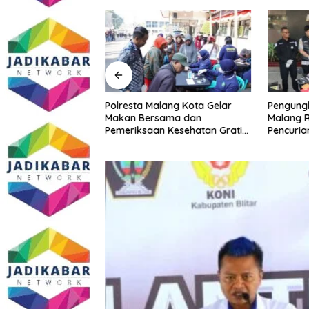
Malang Kota
Polresta Malang Kota Gelar
Pengungk
ke PCNU, Perkuat
Makan Bersama dan
Malang R
a dan Polri Jaga
Pemeriksaan Kesehatan Gratis,
Pencuria
Khususnya
Perkuat Pelayanan untuk
Telekomu
sial
Masyarakat