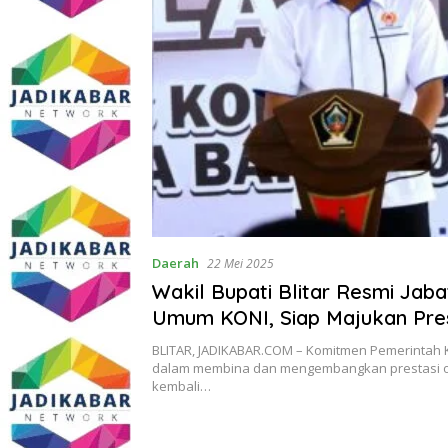
Daerah
22 Mei 2025
Wakil Bupati Blitar Resmi Jab
Umum KONI, Siap Majukan Pres
Olahraga Daerah
BLITAR, JADIKABAR.COM – Komitmen Pemerintah K
dalam membina dan mengembangkan prestasi o
kembali…