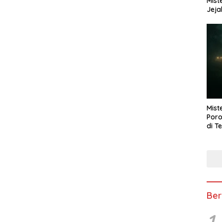
Mist
Jeja
Mist
Poro
di T
Ber
1