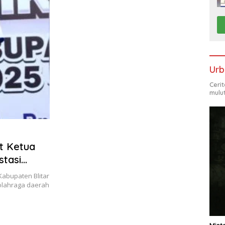
Urb
Ceri
mulu
at Ketua
tasi
abupaten Blitar
lahraga daerah