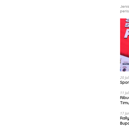
Jeni
peri
20 Ju
Spor
11 Ju
Ribu
Tim
Bike
17 Ju
Rall
Bup
Pari