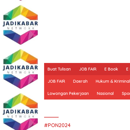
Buat Tulisan
JOB FAIR
E Book
E
JOB FAIR
Daerah
Hukum & Kriminal
Lowongan Pekerjaan
Nasional
Spo
#PON2024