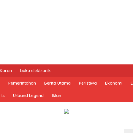
 Koran
buku elektronik
Pemerintahan
Berita Utama
Peristiwa
Ekonomi
E
rts
Urband Legend
Iklan