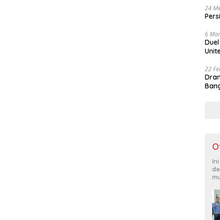
24 Me
Pers
6 Mar
Duel
Unit
22 Fe
Dram
Bang
O
In
de
mu