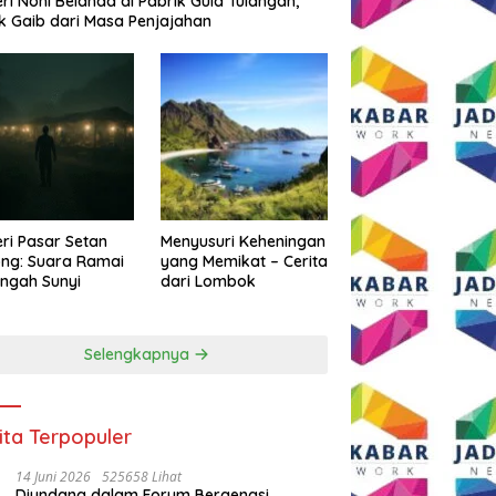
eri Noni Belanda di Pabrik Gula Tulangan,
k Gaib dari Masa Penjajahan
eri Pasar Setan
Menyusuri Keheningan
ng: Suara Ramai
yang Memikat – Cerita
engah Sunyi
dari Lombok
Selengkapnya
ita Terpopuler
14 Juni 2026
525658 Lihat
Diundang dalam Forum Bergengsi