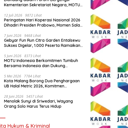
Kementerian Sekretariat Negara, MOTU
Indonesia Tunjukkan Komitmen untuk
Indonesia
12 Juli 2026
9872 Lihat
Peringatan Hari Koperasi Nasional 2026
Dihadiri Presiden Prabowo, Momen Salam
Komando Viral
7 Juni 2026
9468 Lihat
Gebyar Fun Run Citra Garden Entalsewu
Sukses Digelar, 1.000 Peserta Ramaikan
Ajang Hidup Sehat
5 Juni 2026
8373 Lihat
MOTU Indonesia Berkomitmen Tumbuh
Bersama Indonesia dan Dukung
Percepatan Kendaraan Listrik Nasional
5 Mei 2026
7784 Lihat
Kota Malang Borong Dua Penghargaan
UB Halal Metric 2026, Komitmen
Ekosistem Halal Kian Diperkuat
28 Juni 2026
5457 Lihat
Menolak Sunyi di Sriwedari, Wayang
Orang Solo Harus Terus Hidup
ita Hukum & Kriminal