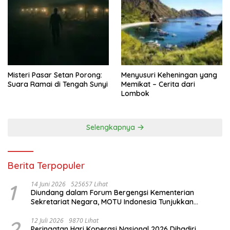
Misteri Pasar Setan Porong:
Menyusuri Keheningan yang
Suara Ramai di Tengah Sunyi
Memikat – Cerita dari
Lombok
Selengkapnya
Berita Terpopuler
1
14 Juni 2026
525657 Lihat
Diundang dalam Forum Bergengsi Kementerian
Sekretariat Negara, MOTU Indonesia Tunjukkan
Komitmen untuk Indonesia
2
12 Juli 2026
9870 Lihat
Peringatan Hari Koperasi Nasional 2026 Dihadiri