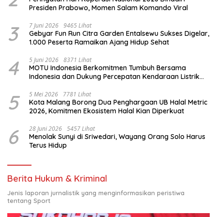
Presiden Prabowo, Momen Salam Komando Viral
3
7 Juni 2026
9465 Lihat
Gebyar Fun Run Citra Garden Entalsewu Sukses Digelar,
1.000 Peserta Ramaikan Ajang Hidup Sehat
4
5 Juni 2026
8371 Lihat
MOTU Indonesia Berkomitmen Tumbuh Bersama
Indonesia dan Dukung Percepatan Kendaraan Listrik
Nasional
5
5 Mei 2026
7781 Lihat
Kota Malang Borong Dua Penghargaan UB Halal Metric
2026, Komitmen Ekosistem Halal Kian Diperkuat
6
28 Juni 2026
5457 Lihat
Menolak Sunyi di Sriwedari, Wayang Orang Solo Harus
Terus Hidup
Berita Hukum & Kriminal
Jenis laporan jurnalistik yang menginformasikan peristiwa
tentang Sport