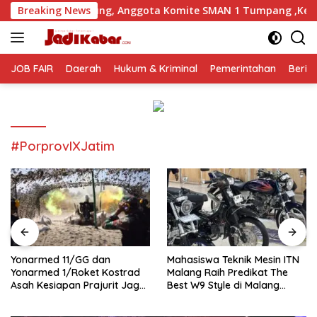
Langsung
g, Anggota Komite SMAN 1 Tumpang ,Ketua DPD IWOI Buka sua
Breaking News
ke
konten
JOB FAIR
Daerah
Hukum & Kriminal
Pemerintahan
Berit
#PorprovIXJatim
Yonarmed 11/GG dan
Mahasiswa Teknik Mesin ITN
Yonarmed 1/Roket Kostrad
Malang Raih Predikat The
Asah Kesiapan Prajurit Jaga
Best W9 Style di Malang
Kedaulatan NKRI
Modifest