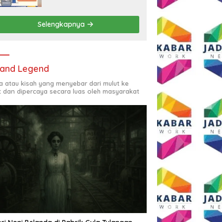
Rp2,5 Juta per Bulan
Selengkapnya
and Legend
ta atau kisah yang menyebar dari mulut ke
t dan dipercaya secara luas oleh masyarakat