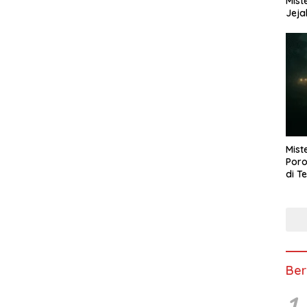
Mist
Jeja
Mist
Poro
di T
Ber
1