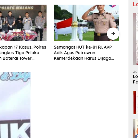
L
apan 17 Kasus, Polres
Semangat HUT ke-81 RI, AKP
Tiga
ingkus Tiga Pelaku
Adik Agus Putrawan:
Raya 
n Baterai Tower
Kemerdekaan Harus Dijaga
Bera
nikasi
dengan Integritas dan Perang
Menuj
Melawan Narkoba
PORP
26
Lo
Pe
Ar