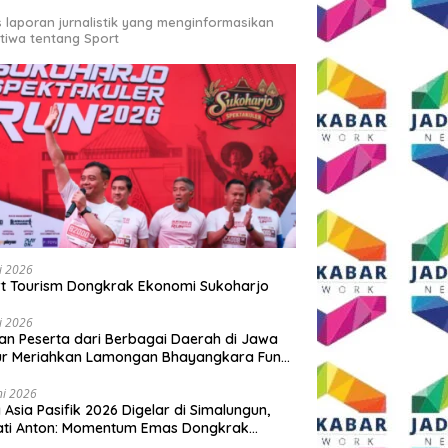
s laporan jurnalistik yang menginformasikan
stiwa tentang Sport
li 2026
t Tourism Dongkrak Ekonomi Sukoharjo
li 2026
an Peserta dari Berbagai Daerah di Jawa
ur Meriahkan Lamongan Bhayangkara Fun
 2026
ni 2026
y Asia Pasifik 2026 Digelar di Simalungun,
ati Anton: Momentum Emas Dongkrak
wisata dan Ekonomi Daerah