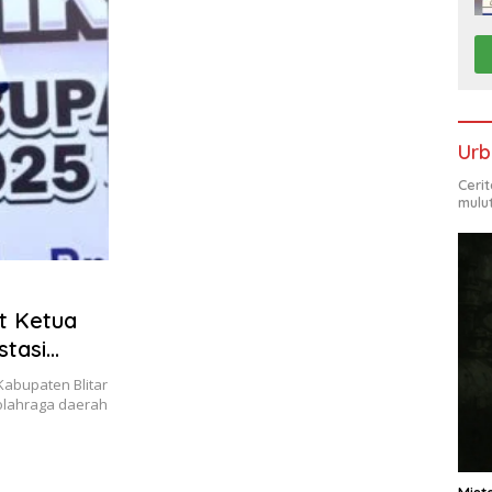
Urb
Ceri
mulu
at Ketua
tasi
abupaten Blitar
lahraga daerah