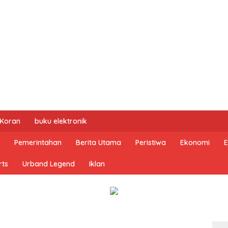
 Koran
buku elektronik
Pemerintahan
Berita Utama
Peristiwa
Ekonomi
E
rts
Urband Legend
Iklan