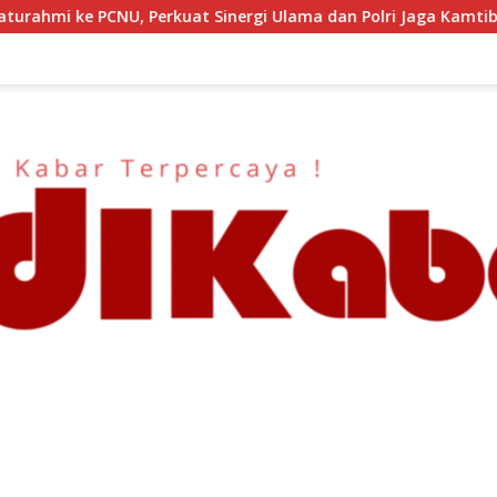
inergi Ulama dan Polri Jaga Kamtibmas Khususnya Persoalan Sos