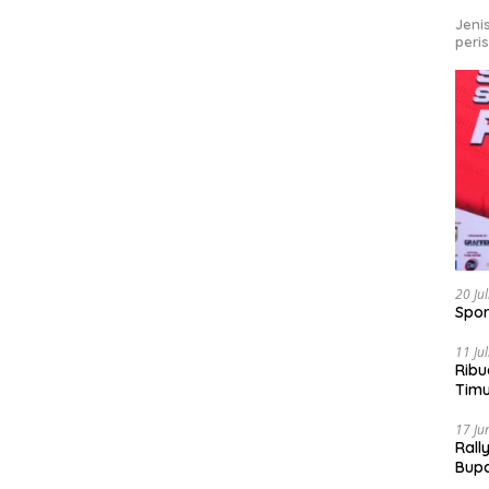
Jeni
peri
20 Ju
Spor
11 Ju
Ribu
Tim
Bike
17 Ju
Rall
Bup
Pari