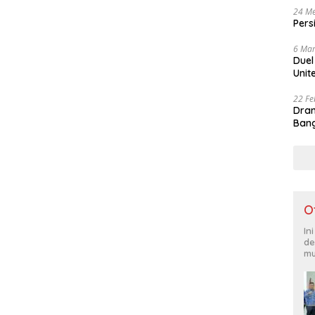
24 Me
Pers
6 Mar
Duel
Unit
22 Fe
Dram
Bang
O
In
de
mu