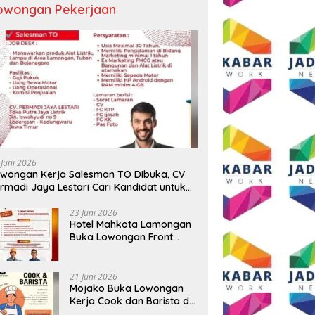
owongan Pekerjaan
 BUMD Air Minum Malang
Wali Kota Malang Paparkan
D
Perkuat Kolaborasi,
Model Pembangunan
S
ngkatkan Kontingen
Berkelanjutan di Forum
P
u Seleksi Atlet
Nasional Bangun Bangsa
A
AMNAS IX 2026
Conference 2026
T
 Juni 2026
B
wongan Kerja Salesman TO Dibuka, CV
rmadi Jaya Lestari Cari Kandidat untuk
ea Lamongan, Tuban, dan Bojonegoro
23 Juni 2026
Hotel Mahkota Lamongan
Buka Lowongan Front
Office dan Maintenance
Engineering, Simak
Syaratnya
21 Juni 2026
Mojako Buka Lowongan
Kerja Cook dan Barista di
Surabaya, Gaji Hingga