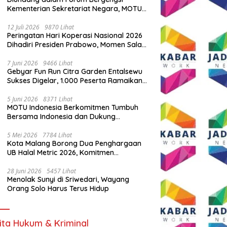
Kementerian Sekretariat Negara, MOTU
Indonesia Tunjukkan Komitmen untuk
Indonesia
12 Juli 2026
9870 Lihat
Peringatan Hari Koperasi Nasional 2026
Dihadiri Presiden Prabowo, Momen Salam
Komando Viral
7 Juni 2026
9466 Lihat
Gebyar Fun Run Citra Garden Entalsewu
Sukses Digelar, 1.000 Peserta Ramaikan
Ajang Hidup Sehat
5 Juni 2026
8371 Lihat
MOTU Indonesia Berkomitmen Tumbuh
Bersama Indonesia dan Dukung
Percepatan Kendaraan Listrik Nasional
5 Mei 2026
7784 Lihat
Kota Malang Borong Dua Penghargaan
UB Halal Metric 2026, Komitmen
Ekosistem Halal Kian Diperkuat
28 Juni 2026
5457 Lihat
Menolak Sunyi di Sriwedari, Wayang
Orang Solo Harus Terus Hidup
ita Hukum & Kriminal