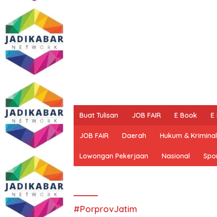
Buat Tulisan
JOB FAIR
E Book
E
JOB FAIR
Daerah
Hukum & Kriminal
Lowongan Pekerjaan
Nasional
Spo
#PorprovJatim