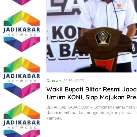
Daerah
22 Mei 2025
Wakil Bupati Blitar Resmi Jab
Umum KONI, Siap Majukan Pres
Olahraga Daerah
BLITAR, JADIKABAR.COM – Komitmen Pemerintah K
dalam membina dan mengembangkan prestasi o
kembali…