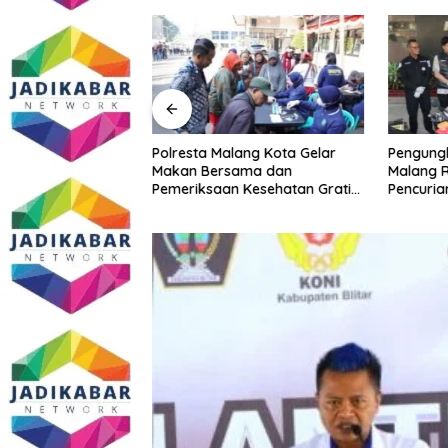
Malang Kota
Polresta Malang Kota Gelar
Pengungk
ke PCNU, Perkuat
Makan Bersama dan
Malang R
a dan Polri Jaga
Pemeriksaan Kesehatan Gratis,
Pencuria
Khususnya
Perkuat Pelayanan untuk
Telekomu
sial
Masyarakat