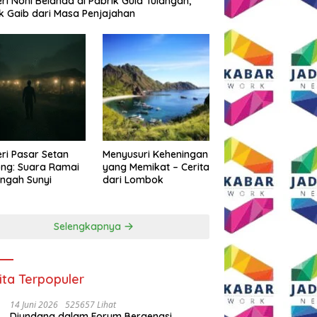
eri Noni Belanda di Pabrik Gula Tulangan,
k Gaib dari Masa Penjajahan
eri Pasar Setan
Menyusuri Keheningan
ng: Suara Ramai
yang Memikat – Cerita
engah Sunyi
dari Lombok
Selengkapnya
ita Terpopuler
14 Juni 2026
525657 Lihat
Diundang dalam Forum Bergengsi