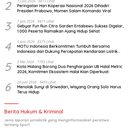
2
12 Juli 2026
9873 Lihat
Peringatan Hari Koperasi Nasional 2026 Dihadiri
Presiden Prabowo, Momen Salam Komando Viral
3
7 Juni 2026
9471 Lihat
Gebyar Fun Run Citra Garden Entalsewu Sukses Digelar,
1.000 Peserta Ramaikan Ajang Hidup Sehat
4
5 Juni 2026
8375 Lihat
MOTU Indonesia Berkomitmen Tumbuh Bersama
Indonesia dan Dukung Percepatan Kendaraan Listrik
Nasional
5
5 Mei 2026
7795 Lihat
Kota Malang Borong Dua Penghargaan UB Halal Metric
2026, Komitmen Ekosistem Halal Kian Diperkuat
6
28 Juni 2026
5459 Lihat
Menolak Sunyi di Sriwedari, Wayang Orang Solo Harus
Terus Hidup
Berita Hukum & Kriminal
Jenis laporan jurnalistik yang menginformasikan peristiwa
tentang Sport