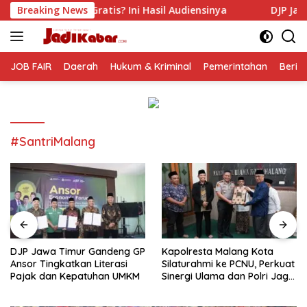
Langsung
s? Ini Hasil Audiensinya
Breaking News
DJP Jawa Timur Gandeng GP A
ke
konten
JOB FAIR
Daerah
Hukum & Kriminal
Pemerintahan
Berit
#SantriMalang
DJP Jawa Timur Gandeng GP
Kapolresta Malang Kota
Ansor Tingkatkan Literasi
Silaturahmi ke PCNU, Perkuat
Pajak dan Kepatuhan UMKM
Sinergi Ulama dan Polri Jaga
Kamtibmas Khususnya
Persoalan Sosial