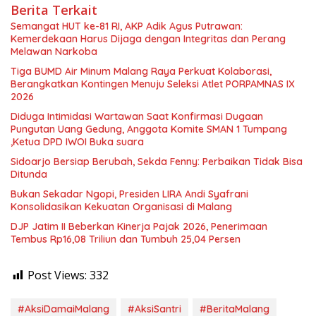
Berita Terkait
Semangat HUT ke-81 RI, AKP Adik Agus Putrawan:
Kemerdekaan Harus Dijaga dengan Integritas dan Perang
Melawan Narkoba
Tiga BUMD Air Minum Malang Raya Perkuat Kolaborasi,
Berangkatkan Kontingen Menuju Seleksi Atlet PORPAMNAS IX
2026
Diduga Intimidasi Wartawan Saat Konfirmasi Dugaan
Pungutan Uang Gedung, Anggota Komite SMAN 1 Tumpang
,Ketua DPD IWOI Buka suara
Sidoarjo Bersiap Berubah, Sekda Fenny: Perbaikan Tidak Bisa
Ditunda
Bukan Sekadar Ngopi, Presiden LIRA Andi Syafrani
Konsolidasikan Kekuatan Organisasi di Malang
DJP Jatim II Beberkan Kinerja Pajak 2026, Penerimaan
Tembus Rp16,08 Triliun dan Tumbuh 25,04 Persen
Post Views:
332
#AksiDamaiMalang
#AksiSantri
#BeritaMalang