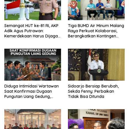
Semangat HUT ke-81 RI, AKP
Tiga BUMD Air Minum Malang
Adik Agus Putrawan:
Raya Perkuat Kolaborasi,
Kemerdekaan Harus Dijaga
Berangkatkan Kontingen
dengan Integritas dan
Menuju Seleksi Atlet
Perang Melawan Narkoba
PORPAMNAS IX 2026
Diduga Intimidasi Wartawan
Sidoarjo Bersiap Berubah,
Saat Konfirmasi Dugaan
Sekda Fenny: Perbaikan
Pungutan Uang Gedung,
Tidak Bisa Ditunda
Anggota Komite SMAN 1
Tumpang ,Ketua DPD IWOI
Buka suara