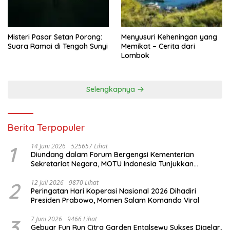
Misteri Pasar Setan Porong:
Menyusuri Keheningan yang
Suara Ramai di Tengah Sunyi
Memikat – Cerita dari
Lombok
Selengkapnya
Berita Terpopuler
1
14 Juni 2026
525657 Lihat
Diundang dalam Forum Bergengsi Kementerian
Sekretariat Negara, MOTU Indonesia Tunjukkan
Komitmen untuk Indonesia
2
12 Juli 2026
9870 Lihat
Peringatan Hari Koperasi Nasional 2026 Dihadiri
Presiden Prabowo, Momen Salam Komando Viral
3
7 Juni 2026
9466 Lihat
Gebyar Fun Run Citra Garden Entalsewu Sukses Digelar,