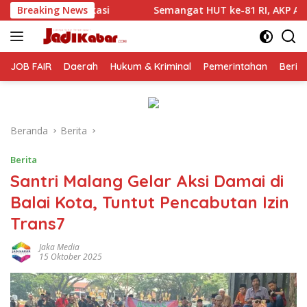
Langsung
Semangat HUT ke-81 RI, AKP Adik Agus Putrawan: Kemerdekaan
Breaking News
ke
konten
JOB FAIR
Daerah
Hukum & Kriminal
Pemerintahan
Berit
Beranda
Berita
Berita
Santri Malang Gelar Aksi Damai di
Balai Kota, Tuntut Pencabutan Izin
Trans7
Jaka Media
15 Oktober 2025