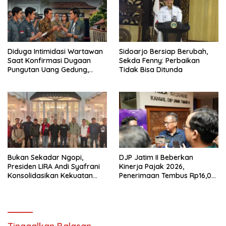
Diduga Intimidasi Wartawan
Sidoarjo Bersiap Berubah,
Saat Konfirmasi Dugaan
Sekda Fenny: Perbaikan
Pungutan Uang Gedung,
Tidak Bisa Ditunda
Anggota Komite SMAN 1
Tumpang ,Ketua DPD IWOI
Buka suara
Bukan Sekadar Ngopi,
DJP Jatim II Beberkan
Presiden LIRA Andi Syafrani
Kinerja Pajak 2026,
Konsolidasikan Kekuatan
Penerimaan Tembus Rp16,08
Organisasi di Malang
Triliun dan Tumbuh 25,04
Persen