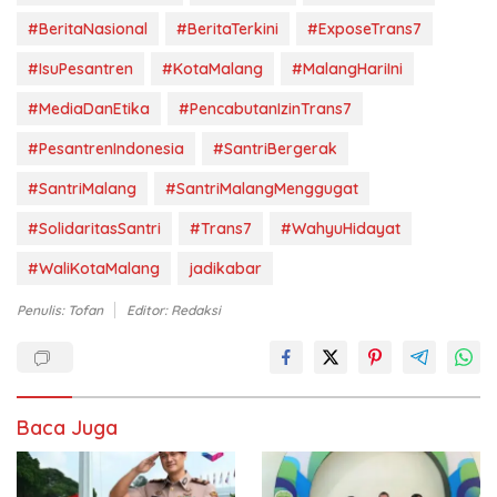
#BeritaNasional
#BeritaTerkini
#ExposeTrans7
#IsuPesantren
#KotaMalang
#MalangHariIni
#MediaDanEtika
#PencabutanIzinTrans7
#PesantrenIndonesia
#SantriBergerak
#SantriMalang
#SantriMalangMenggugat
#SolidaritasSantri
#Trans7
#WahyuHidayat
#WaliKotaMalang
jadikabar
Penulis: Tofan
Editor: Redaksi
Baca Juga