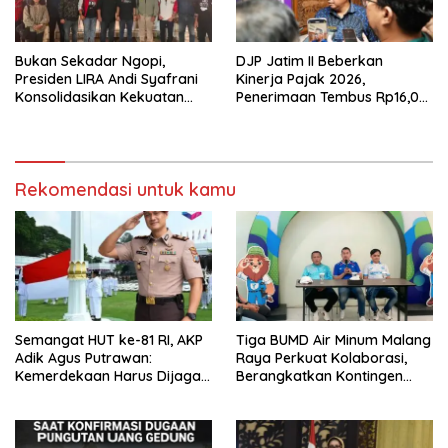
Bukan Sekadar Ngopi,
DJP Jatim II Beberkan
Presiden LIRA Andi Syafrani
Kinerja Pajak 2026,
Konsolidasikan Kekuatan
Penerimaan Tembus Rp16,08
Organisasi di Malang
Triliun dan Tumbuh 25,04
Persen
Rekomendasi untuk kamu
Semangat HUT ke-81 RI, AKP
Tiga BUMD Air Minum Malang
Adik Agus Putrawan:
Raya Perkuat Kolaborasi,
Kemerdekaan Harus Dijaga
Berangkatkan Kontingen
dengan Integritas dan
Menuju Seleksi Atlet
Perang Melawan Narkoba
PORPAMNAS IX 2026