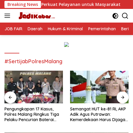
Langsung
rkuat Pelayanan untuk Masyarakat
Breaking News
Pengungkapan 17 Kas
ke
konten
JOB FAIR
Daerah
Hukum & Kriminal
Pemerintahan
Berit
#SertijabPolresMalang
Pengungkapan 17 Kasus,
Semangat HUT ke-81 RI, AKP
Polres Malang Ringkus Tiga
Adik Agus Putrawan:
Pelaku Pencurian Baterai
Kemerdekaan Harus Dijaga
Tower Telekomunikasi
dengan Integritas dan
Perang Melawan Narkoba