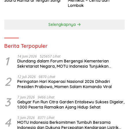
Suara Ramai di Tengah Sunyi
Memikat – Cerita dari
Lombok
Selengkapnya
Berita Terpopuler
1
14 Juni 2026
525657 Lihat
Diundang dalam Forum Bergengsi Kementerian
Sekretariat Negara, MOTU Indonesia Tunjukkan
Komitmen untuk Indonesia
2
12 Juli 2026
9870 Lihat
Peringatan Hari Koperasi Nasional 2026 Dihadiri
Presiden Prabowo, Momen Salam Komando Viral
3
7 Juni 2026
9466 Lihat
Gebyar Fun Run Citra Garden Entalsewu Sukses Digelar,
1.000 Peserta Ramaikan Ajang Hidup Sehat
4
5 Juni 2026
8371 Lihat
MOTU Indonesia Berkomitmen Tumbuh Bersama
Indonesia dan Dukung Percepatan Kendaraan Listrik