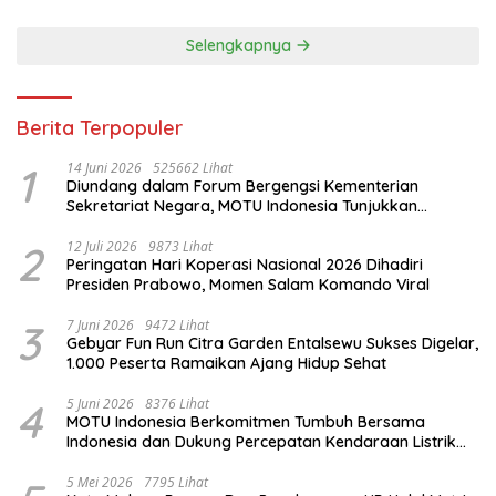
Selengkapnya
Berita Terpopuler
1
14 Juni 2026
525662 Lihat
Diundang dalam Forum Bergengsi Kementerian
Sekretariat Negara, MOTU Indonesia Tunjukkan
Komitmen untuk Indonesia
2
12 Juli 2026
9873 Lihat
Peringatan Hari Koperasi Nasional 2026 Dihadiri
Presiden Prabowo, Momen Salam Komando Viral
3
7 Juni 2026
9472 Lihat
Gebyar Fun Run Citra Garden Entalsewu Sukses Digelar,
1.000 Peserta Ramaikan Ajang Hidup Sehat
4
5 Juni 2026
8376 Lihat
MOTU Indonesia Berkomitmen Tumbuh Bersama
Indonesia dan Dukung Percepatan Kendaraan Listrik
Nasional
5 Mei 2026
7795 Lihat