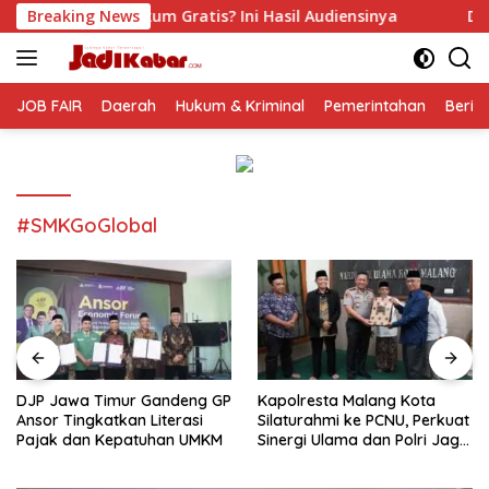
Langsung
Gratis? Ini Hasil Audiensinya
Breaking News
DJP Jawa Timur Gandeng
ke
konten
JOB FAIR
Daerah
Hukum & Kriminal
Pemerintahan
Berit
#SMKGoGlobal
DJP Jawa Timur Gandeng GP
Kapolresta Malang Kota
Ansor Tingkatkan Literasi
Silaturahmi ke PCNU, Perkuat
Pajak dan Kepatuhan UMKM
Sinergi Ulama dan Polri Jaga
Kamtibmas Khususnya
Persoalan Sosial