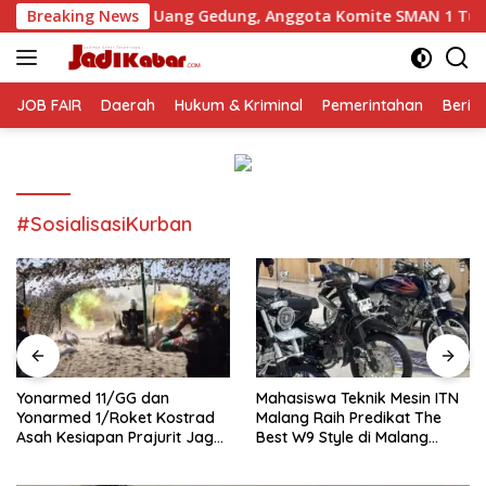
Langsung
an Uang Gedung, Anggota Komite SMAN 1 Tumpang ,Ketua DPD 
Breaking News
ke
konten
JOB FAIR
Daerah
Hukum & Kriminal
Pemerintahan
Berit
#SosialisasiKurban
Yonarmed 11/GG dan
Mahasiswa Teknik Mesin ITN
Yonarmed 1/Roket Kostrad
Malang Raih Predikat The
Asah Kesiapan Prajurit Jaga
Best W9 Style di Malang
Kedaulatan NKRI
Modifest