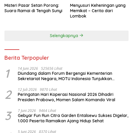
Misteri Pasar Setan Porong:
Menyusuri Keheningan yang
Suara Ramai di Tengah Sunyi
Memikat – Cerita dari
Lombok
Selengkapnya
Berita Terpopuler
1
14 Juni 2026
525656 Lihat
Diundang dalam Forum Bergengsi Kementerian
Sekretariat Negara, MOTU Indonesia Tunjukkan
Komitmen untuk Indonesia
2
12 Juli 2026
9870 Lihat
Peringatan Hari Koperasi Nasional 2026 Dihadiri
Presiden Prabowo, Momen Salam Komando Viral
3
7 Juni 2026
9464 Lihat
Gebyar Fun Run Citra Garden Entalsewu Sukses Digelar,
1.000 Peserta Ramaikan Ajang Hidup Sehat
5 Juni 2026
8370 Lihat