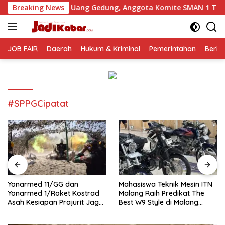
Langsung
an Uang Gedung, Anggota Komite SMAN 1 Tumpang ,Ketua DPD 
Breaking News
ke
konten
JOB FAIR
Daerah
Hukum & Kriminal
Pemerintahan
Berit
#SPPGCipatat
Yonarmed 11/GG dan
Mahasiswa Teknik Mesin ITN
Yonarmed 1/Roket Kostrad
Malang Raih Predikat The
Asah Kesiapan Prajurit Jaga
Best W9 Style di Malang
Kedaulatan NKRI
Modifest