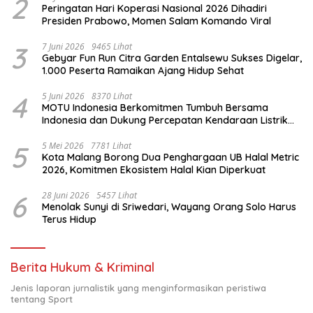
2
Peringatan Hari Koperasi Nasional 2026 Dihadiri
Presiden Prabowo, Momen Salam Komando Viral
3
7 Juni 2026
9465 Lihat
Gebyar Fun Run Citra Garden Entalsewu Sukses Digelar,
1.000 Peserta Ramaikan Ajang Hidup Sehat
4
5 Juni 2026
8370 Lihat
MOTU Indonesia Berkomitmen Tumbuh Bersama
Indonesia dan Dukung Percepatan Kendaraan Listrik
Nasional
5
5 Mei 2026
7781 Lihat
Kota Malang Borong Dua Penghargaan UB Halal Metric
2026, Komitmen Ekosistem Halal Kian Diperkuat
6
28 Juni 2026
5457 Lihat
Menolak Sunyi di Sriwedari, Wayang Orang Solo Harus
Terus Hidup
Berita Hukum & Kriminal
Jenis laporan jurnalistik yang menginformasikan peristiwa
tentang Sport