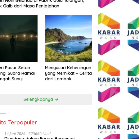
eri Noni Belanda di Pabrik Gula Tulangan,
k Gaib dari Masa Penjajahan
eri Pasar Setan
Menyusuri Keheningan
ng: Suara Ramai
yang Memikat – Cerita
engah Sunyi
dari Lombok
Selengkapnya
ita Terpopuler
14 Juni 2026
525660 Lihat
Diundang dalam Forum Bergengsi