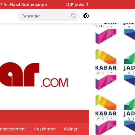
DJP Jawa Timur Gandeng GP Ansor Tingkatkan Literasi P
tutup
ntertainment
Kesehatan
Kuliner