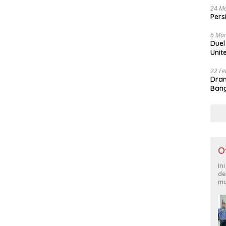
24 Me
Pers
6 Mar
Duel
Unit
22 Fe
Dram
Bang
O
In
de
mu