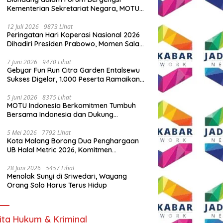
Kementerian Sekretariat Negara, MOTU
Indonesia Tunjukkan Komitmen untuk
Indonesia
12 Juli 2026
9873 Lihat
Peringatan Hari Koperasi Nasional 2026
Dihadiri Presiden Prabowo, Momen Salam
Komando Viral
7 Juni 2026
9470 Lihat
Gebyar Fun Run Citra Garden Entalsewu
Sukses Digelar, 1.000 Peserta Ramaikan
Ajang Hidup Sehat
5 Juni 2026
8375 Lihat
MOTU Indonesia Berkomitmen Tumbuh
Bersama Indonesia dan Dukung
Percepatan Kendaraan Listrik Nasional
5 Mei 2026
7792 Lihat
Kota Malang Borong Dua Penghargaan
UB Halal Metric 2026, Komitmen
Ekosistem Halal Kian Diperkuat
28 Juni 2026
5457 Lihat
Menolak Sunyi di Sriwedari, Wayang
Orang Solo Harus Terus Hidup
ita Hukum & Kriminal