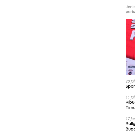
Jeni
peri
20 Ju
Spor
11 Ju
Ribu
Tim
Bike
17 Ju
Rall
Bup
Pari