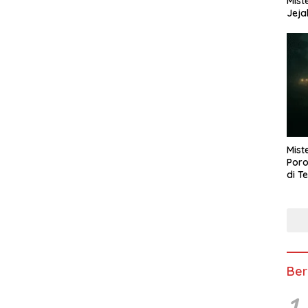
Mist
Jeja
Mist
Poro
di T
Ber
1