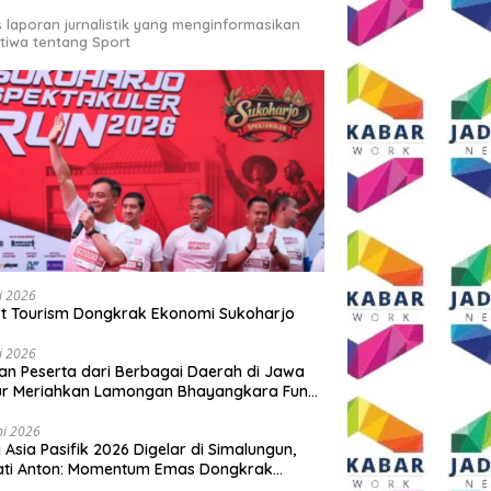
s laporan jurnalistik yang menginformasikan
stiwa tentang Sport
li 2026
t Tourism Dongkrak Ekonomi Sukoharjo
li 2026
an Peserta dari Berbagai Daerah di Jawa
ur Meriahkan Lamongan Bhayangkara Fun
 2026
ni 2026
y Asia Pasifik 2026 Digelar di Simalungun,
ati Anton: Momentum Emas Dongkrak
wisata dan Ekonomi Daerah