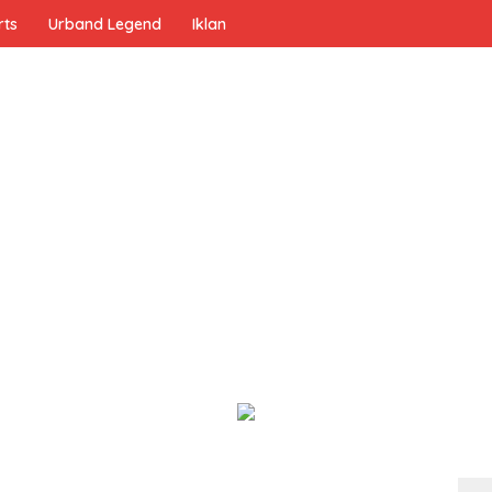
rts
Urband Legend
Iklan