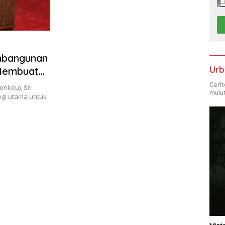
mbangunan
Urb
 Membuat
Ceri
nkeu), Sri
mulu
egi utama untuk