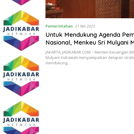
Pemerintahan
21 Mei 2025
Untuk Mendukung Agenda Pe
Nasional, Menkeu Sri Mulyani
Delapan Srategi
JAKARTA, JADIKABAR.COM – Menteri Keuangan (Me
Mulyani Indrawati menyampaikan delapan strat
mendukung…