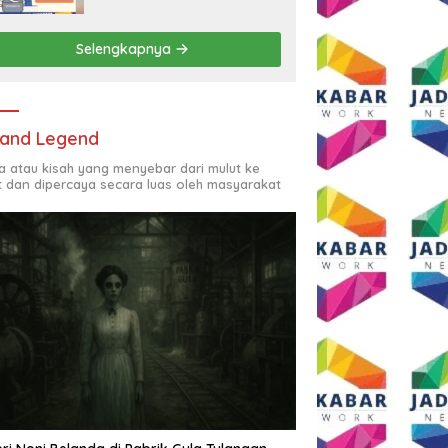
Rp2,5 Juta per Bulan
Selengkapnya
and Legend
ta atau kisah yang menyebar dari mulut ke
t dan dipercaya secara luas oleh masyarakat