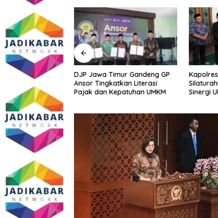
Sidoarjo Bakal
DJP Jawa Timur Gandeng GP
Kapolres
 Edukasi dan
Ansor Tingkatkan Literasi
Silatura
m Gratis? Ini Hasil
Pajak dan Kepatuhan UMKM
Sinergi 
Kamtibm
Persoala