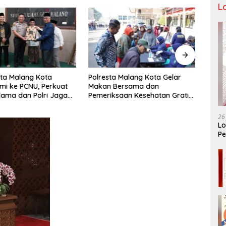
L
ta Malang Kota
Polresta Malang Kota Gelar
Pengu
hmi ke PCNU, Perkuat
Makan Bersama dan
Malan
Ulama dan Polri Jaga
Pemeriksaan Kesehatan Gratis,
Pencu
as Khususnya
Perkuat Pelayanan untuk
Telek
n Sosial
Masyarakat
26
Lo
Pe
Ar