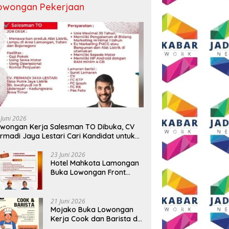
owongan Pekerjaan
ngkapan 17 Kasus, Polres
Semangat HUT ke-81 RI, AKP
T
g Ringkus Tiga Pelaku
Adik Agus Putrawan:
R
rian Baterai Tower
Kemerdekaan Harus Dijaga
B
omunikasi
dengan Integritas dan Perang
Me
Melawan Narkoba
P
 Juni 2026
wongan Kerja Salesman TO Dibuka, CV
rmadi Jaya Lestari Cari Kandidat untuk
ea Lamongan, Tuban, dan Bojonegoro
23 Juni 2026
Hotel Mahkota Lamongan
Buka Lowongan Front
Office dan Maintenance
Engineering, Simak
Syaratnya
21 Juni 2026
Mojako Buka Lowongan
Kerja Cook dan Barista di
Surabaya, Gaji Hingga