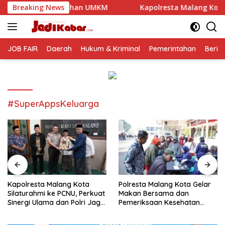
Langsung
han UMKM
Breaking News
Kapolresta Malang Kota Silaturahmi ke PCNU, 
ke
konten
JOB FAIR
Daerah
Hukum & Kriminal
Pemerintahan
Berit
#SuperAppsKeluarga
Kapolresta Malang Kota
Polresta Malang Kota Gelar
Silaturahmi ke PCNU, Perkuat
Makan Bersama dan
Sinergi Ulama dan Polri Jaga
Pemeriksaan Kesehatan
Kamtibmas Khususnya
Gratis, Perkuat Pelayanan
Persoalan Sosial
untuk Masyarakat