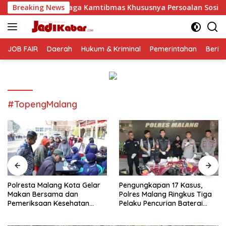
Langsung
a Kamtibmas Khususnya Persoalan Sosial
Breaking News
Polresta Mala
ke
konten
JOB FAIR
Daerah
Hukum & Kriminal
Pemerintahan
Berit
#TopengMalang
Polresta Malang Kota Gelar
Pengungkapan 17 Kasus,
Makan Bersama dan
Polres Malang Ringkus Tiga
Pemeriksaan Kesehatan
Pelaku Pencurian Baterai
Gratis, Perkuat Pelayanan
Tower Telekomunikasi
untuk Masyarakat