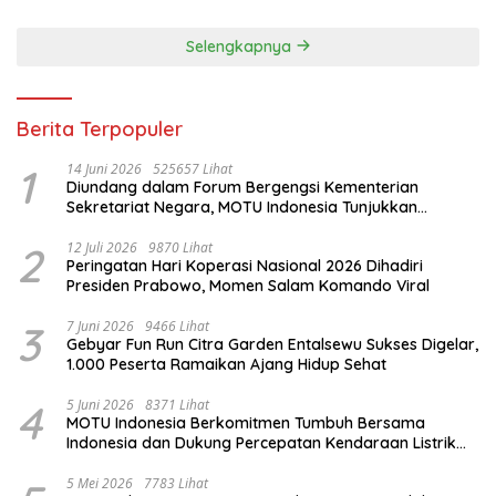
Selengkapnya
Berita Terpopuler
1
14 Juni 2026
525657 Lihat
Diundang dalam Forum Bergengsi Kementerian
Sekretariat Negara, MOTU Indonesia Tunjukkan
Komitmen untuk Indonesia
2
12 Juli 2026
9870 Lihat
Peringatan Hari Koperasi Nasional 2026 Dihadiri
Presiden Prabowo, Momen Salam Komando Viral
3
7 Juni 2026
9466 Lihat
Gebyar Fun Run Citra Garden Entalsewu Sukses Digelar,
1.000 Peserta Ramaikan Ajang Hidup Sehat
4
5 Juni 2026
8371 Lihat
MOTU Indonesia Berkomitmen Tumbuh Bersama
Indonesia dan Dukung Percepatan Kendaraan Listrik
Nasional
5 Mei 2026
7783 Lihat