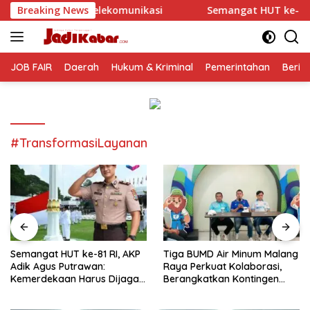
Langsung
munikasi
Breaking News
Semangat HUT ke-81 RI, AKP Adik Agus Putra
ke
konten
JOB FAIR
Daerah
Hukum & Kriminal
Pemerintahan
Berit
#TransformasiLayanan
Semangat HUT ke-81 RI, AKP
Tiga BUMD Air Minum Malang
Adik Agus Putrawan:
Raya Perkuat Kolaborasi,
Kemerdekaan Harus Dijaga
Berangkatkan Kontingen
dengan Integritas dan
Menuju Seleksi Atlet
Perang Melawan Narkoba
PORPAMNAS IX 2026