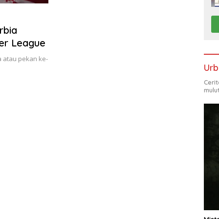
rbia
er League
 atau pekan ke-
Urb
Ceri
mulu