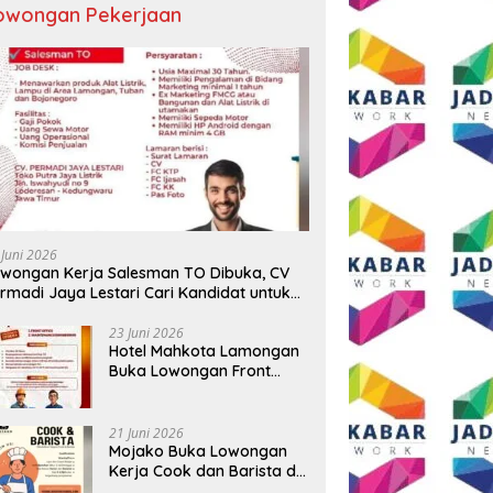
owongan Pekerjaan
t HUT RI ke-81, Grand
DJP Jatim II Beberkan Kinerja
K
ure Malang Mirama Gelar
Pajak 2026, Penerimaan
D
ing Ceremony Olimpiade
Tembus Rp16,08 Triliun dan
S
tusan 2026
Tumbuh 25,04 Persen
h
B
 Juni 2026
wongan Kerja Salesman TO Dibuka, CV
rmadi Jaya Lestari Cari Kandidat untuk
ea Lamongan, Tuban, dan Bojonegoro
23 Juni 2026
Hotel Mahkota Lamongan
Buka Lowongan Front
Office dan Maintenance
Engineering, Simak
Syaratnya
21 Juni 2026
Mojako Buka Lowongan
Kerja Cook dan Barista di
Surabaya, Gaji Hingga