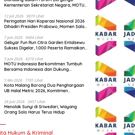
Kementerian Sekretariat Negara, MOTU
Indonesia Tunjukkan Komitmen untuk
Indonesia
12 Juli 2026
9870 Lihat
Peringatan Hari Koperasi Nasional 2026
Dihadiri Presiden Prabowo, Momen Salam
Komando Viral
7 Juni 2026
9464 Lihat
Gebyar Fun Run Citra Garden Entalsewu
Sukses Digelar, 1.000 Peserta Ramaikan
Ajang Hidup Sehat
5 Juni 2026
8370 Lihat
MOTU Indonesia Berkomitmen Tumbuh
Bersama Indonesia dan Dukung
Percepatan Kendaraan Listrik Nasional
5 Mei 2026
7781 Lihat
Kota Malang Borong Dua Penghargaan
UB Halal Metric 2026, Komitmen
Ekosistem Halal Kian Diperkuat
28 Juni 2026
5457 Lihat
Menolak Sunyi di Sriwedari, Wayang
Orang Solo Harus Terus Hidup
ita Hukum & Kriminal