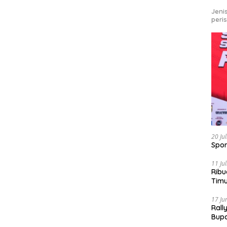
Jeni
peri
20 Ju
Spor
11 Ju
Ribu
Tim
Bike
17 Ju
Rall
Bup
Pari