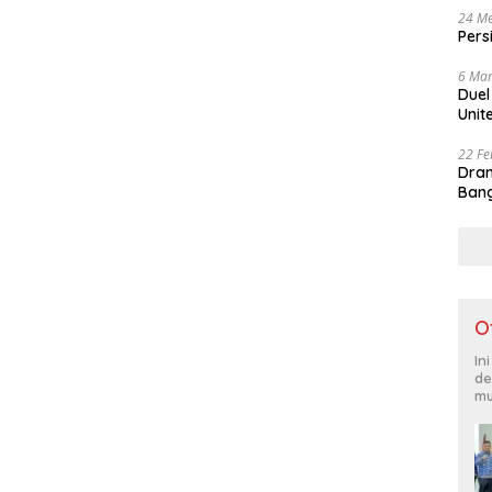
24 Me
Pers
6 Mar
Duel
Unit
22 Fe
Dram
Bang
O
In
de
mu