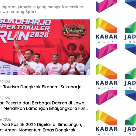
s laporan jurnalistik yang menginformasikan
stiwa tentang Sport
li 2026
t Tourism Dongkrak Ekonomi Sukoharjo
li 2026
an Peserta dari Berbagai Daerah di Jawa
ur Meriahkan Lamongan Bhayangkara Fun
 2026
ni 2026
y Asia Pasifik 2026 Digelar di Simalungun,
ati Anton: Momentum Emas Dongkrak
wisata dan Ekonomi Daerah