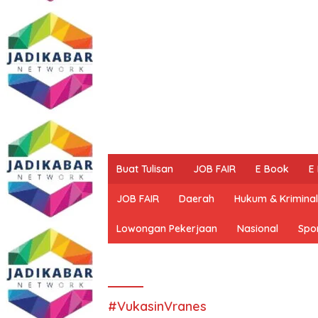
Buat Tulisan
JOB FAIR
E Book
E
JOB FAIR
Daerah
Hukum & Kriminal
Lowongan Pekerjaan
Nasional
Spo
#VukasinVranes