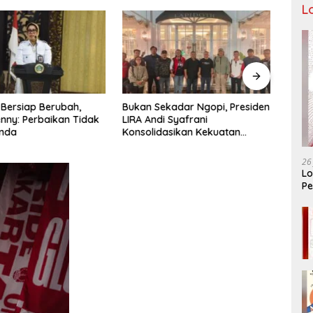
L
 Bersiap Berubah,
Bukan Sekadar Ngopi, Presiden
Sambu
nny: Perbaikan Tidak
LIRA Andi Syafrani
Merc
unda
Konsolidasikan Kekuatan
Open
Organisasi di Malang
Agus
26
Lo
Pe
Ar