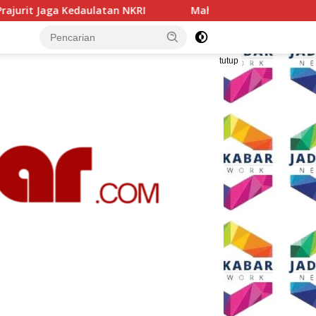
n NKRI
Mahasiswa Teknik Mesin ITN Malang Raih Predik
tutup