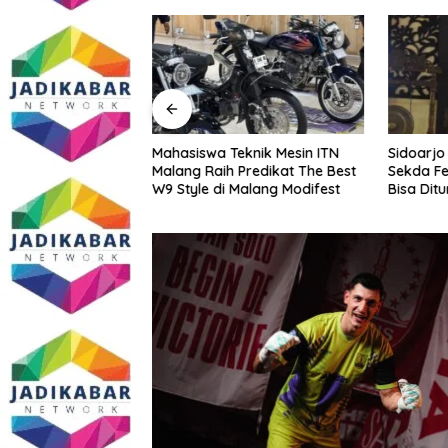
1/GG dan
Mahasiswa Teknik Mesin ITN
Sidoarjo
/Roket Kostrad
Malang Raih Predikat The Best
Sekda Fe
an Prajurit Jaga
W9 Style di Malang Modifest
Bisa Dit
NKRI