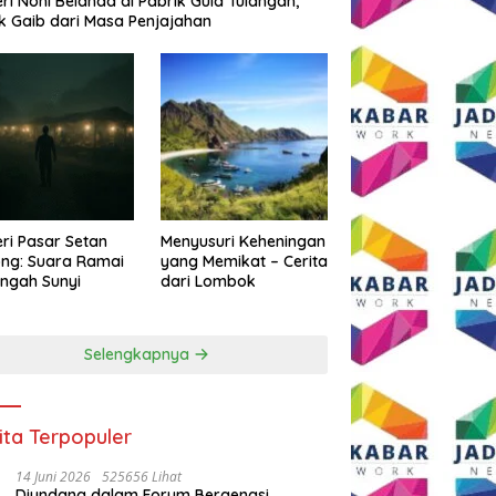
eri Noni Belanda di Pabrik Gula Tulangan,
k Gaib dari Masa Penjajahan
eri Pasar Setan
Menyusuri Keheningan
ng: Suara Ramai
yang Memikat – Cerita
engah Sunyi
dari Lombok
Selengkapnya
ita Terpopuler
14 Juni 2026
525656 Lihat
Diundang dalam Forum Bergengsi