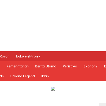
 Koran
buku elektronik
Pemerintahan
Berita Utama
Peristiwa
Ekonomi
E
rts
Urband Legend
Iklan