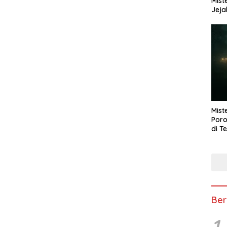
Mist
Jeja
Mist
Poro
di T
Ber
1