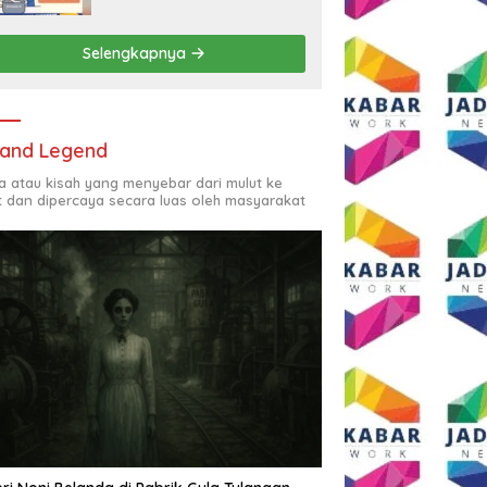
Rp2,5 Juta per Bulan
Selengkapnya
and Legend
ta atau kisah yang menyebar dari mulut ke
t dan dipercaya secara luas oleh masyarakat