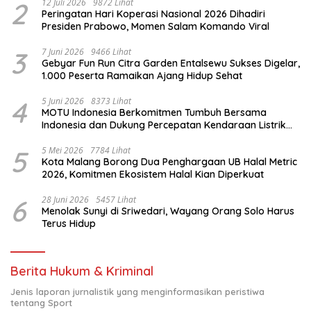
2
12 Juli 2026
9872 Lihat
Peringatan Hari Koperasi Nasional 2026 Dihadiri
Presiden Prabowo, Momen Salam Komando Viral
3
7 Juni 2026
9466 Lihat
Gebyar Fun Run Citra Garden Entalsewu Sukses Digelar,
1.000 Peserta Ramaikan Ajang Hidup Sehat
4
5 Juni 2026
8373 Lihat
MOTU Indonesia Berkomitmen Tumbuh Bersama
Indonesia dan Dukung Percepatan Kendaraan Listrik
Nasional
5
5 Mei 2026
7784 Lihat
Kota Malang Borong Dua Penghargaan UB Halal Metric
2026, Komitmen Ekosistem Halal Kian Diperkuat
6
28 Juni 2026
5457 Lihat
Menolak Sunyi di Sriwedari, Wayang Orang Solo Harus
Terus Hidup
Berita Hukum & Kriminal
Jenis laporan jurnalistik yang menginformasikan peristiwa
tentang Sport