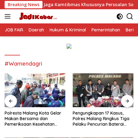
Langsung
ga Kamtibmas Khususnya Persoalan Sosial
Breaking News
Polresta Mala
ke
konten
JOB FAIR
Daerah
Hukum & Kriminal
Pemerintahan
Berit
#Wamendagri
Polresta Malang Kota Gelar
Pengungkapan 17 Kasus,
Makan Bersama dan
Polres Malang Ringkus Tiga
Pemeriksaan Kesehatan
Pelaku Pencurian Baterai
Gratis, Perkuat Pelayanan
Tower Telekomunikasi
untuk Masyarakat