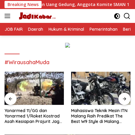
Langsung
utan Uang Gedung, Anggota Komite SMAN 1 Tumpang ,Ketua DP
Breaking News
ke
konten
JOB FAIR
Daerah
Hukum & Kriminal
Pemerintahan
Berit
#WirausahaMuda
Yonarmed 11/GG dan
Mahasiswa Teknik Mesin ITN
Yonarmed 1/Roket Kostrad
Malang Raih Predikat The
Asah Kesiapan Prajurit Jaga
Best W9 Style di Malang
Kedaulatan NKRI
Modifest