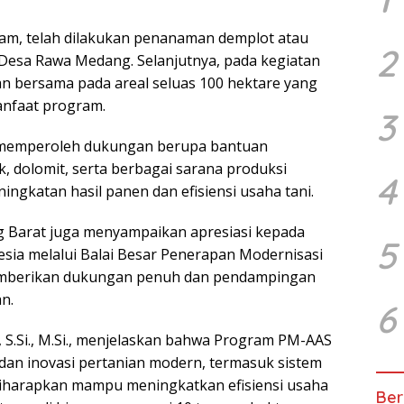
am, telah dilakukan penanaman demplot atau
2
 Desa Rawa Medang. Selanjutnya, pada kegiatan
n bersama pada areal seluas 100 hektare yang
anfaat program.
3
i memperoleh dukungan berupa bantuan
, dolomit, serta berbagai sarana produksi
4
ngkatan hasil panen dan efisiensi usaha tani.
 Barat juga menyampaikan apresiasi kepada
5
sia melalui Balai Besar Penerapan Modernisasi
memberikan dukungan penuh dan pendampingan
n.
6
 S.Si., M.Si., menjelaskan bahwa Program PM-AAS
an inovasi pertanian modern, termasuk sistem
diharapkan mampu meningkatkan efisiensi usaha
Ber