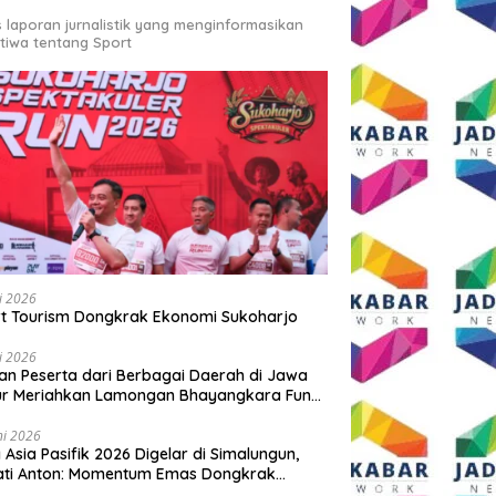
s laporan jurnalistik yang menginformasikan
stiwa tentang Sport
li 2026
t Tourism Dongkrak Ekonomi Sukoharjo
li 2026
an Peserta dari Berbagai Daerah di Jawa
ur Meriahkan Lamongan Bhayangkara Fun
 2026
ni 2026
y Asia Pasifik 2026 Digelar di Simalungun,
ati Anton: Momentum Emas Dongkrak
wisata dan Ekonomi Daerah