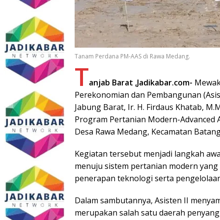
Tanam Perdana PM-AAS di Rawa Medang.
T
anjab Barat ,Jadikabar.com-
Mewakil
Perekonomian dan Pembangunan (Asist
Jabung Barat, Ir. H. Firdaus Khatab, M
Program Pertanian Modern-Advanced Ag
Desa Rawa Medang, Kecamatan Batang 
Kegiatan tersebut menjadi langkah aw
menuju sistem pertanian modern yang le
penerapan teknologi serta pengelolaan 
Dalam sambutannya, Asisten II menya
merupakan salah satu daerah penyangg