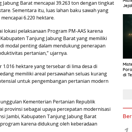
Mist
g Jabung Barat mencapai 39.263 ton dengan tingkat
Jeja
ktare. Sementara itu, luas lahan baku sawah yang
 mencapai 6.220 hektare.
ai lokasi pelaksanaan Program PM-AAS karena
 Kabupaten Tanjung Jabung Barat yang memiliki
enjadi modal penting dalam mendukung penerapan
uktivitas pertanian,” ujarnya.
Mist
r 1.016 hektare yang tersebar di lima desa di
Poro
dang memiliki areal persawahan seluas kurang
di T
 potensial untuk pengembangan pertanian modern
nggulan Kementerian Pertanian Republik
ai provinsi sebagai upaya percepatan modernisasi
Ber
insi Jambi, Kabupaten Tanjung Jabung Barat
n program karena didukung oleh keberadaan
1