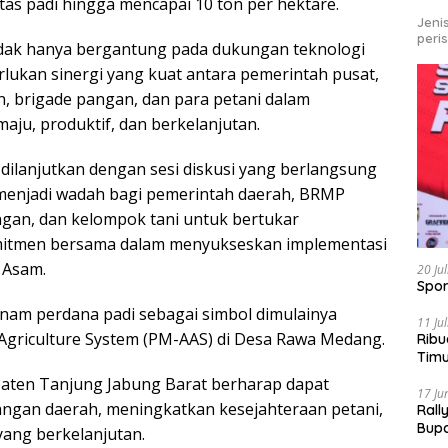
tas padi hingga mencapai 10 ton per hektare.
Jeni
peri
idak hanya bergantung pada dukungan teknologi
rlukan sinergi yang kuat antara pemerintah pusat,
, brigade pangan, dan para petani dalam
aju, produktif, dan berkelanjutan.
dilanjutkan dengan sesi diskusi yang berlangsung
t menjadi wadah bagi pemerintah daerah, BRMP
ngan, dan kelompok tani untuk bertukar
itmen bersama dalam menyukseskan implementasi
 Asam.
20 Ju
Spor
anam perdana padi sebagai simbol dimulainya
11 Ju
griculture System (PM-AAS) di Desa Rawa Medang.
Ribu
Tim
Bike
paten Tanjung Jabung Barat berharap dapat
17 Ju
ngan daerah, meningkatkan kesejahteraan petani,
Rall
Bup
ang berkelanjutan.
Pari