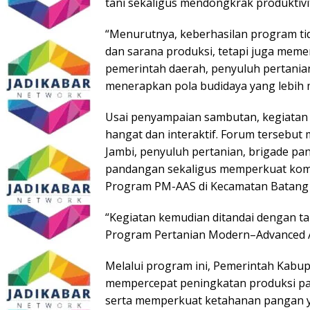
tani sekaligus mendongkrak produktivi
“Menurutnya, keberhasilan program t
dan sarana produksi, tetapi juga meme
pemerintah daerah, penyuluh pertanian
menerapkan pola budidaya yang lebih m
Usai penyampaian sambutan, kegiatan 
hangat dan interaktif. Forum tersebu
Jambi, penyuluh pertanian, brigade pa
pandangan sekaligus memperkuat kom
Program PM-AAS di Kecamatan Batang
“Kegiatan kemudian ditandai dengan t
Program Pertanian Modern–Advanced A
Melalui program ini, Pemerintah Kabu
mempercepat peningkatan produksi pa
serta memperkuat ketahanan pangan y