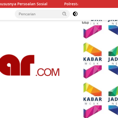
l
Polresta Malang Kota Gelar Makan Bersama dan Peme
tutup