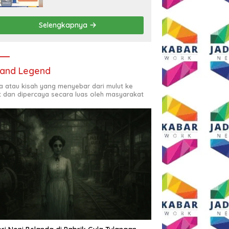
Rp2,5 Juta per Bulan
Selengkapnya
and Legend
ta atau kisah yang menyebar dari mulut ke
t dan dipercaya secara luas oleh masyarakat