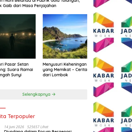
eri Noni Belanda di Pabrik Gula Tulangan,
k Gaib dari Masa Penjajahan
eri Pasar Setan
Menyusuri Keheningan
ng: Suara Ramai
yang Memikat – Cerita
engah Sunyi
dari Lombok
Selengkapnya
ita Terpopuler
14 Juni 2026
525657 Lihat
Diundang dalam Forum Bergengsi