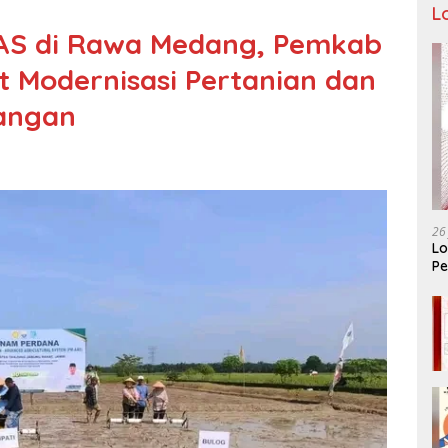
L
AS di Rawa Medang, Pemkab
t Modernisasi Pertanian dan
angan
26
Lo
Pe
Ar