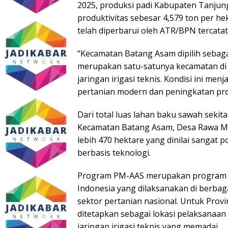
2025, produksi padi Kabupaten Tanjun
produktivitas sebesar 4,579 ton per he
telah diperbarui oleh ATR/BPN tercatat
“Kecamatan Batang Asam dipilih sebag
merupakan satu-satunya kecamatan di
jaringan irigasi teknis. Kondisi ini m
pertanian modern dan peningkatan prod
Dari total luas lahan baku sawah sekita
Kecamatan Batang Asam, Desa Rawa Me
lebih 470 hektare yang dinilai sangat
berbasis teknologi.
Program PM-AAS merupakan program u
Indonesia yang dilaksanakan di berbag
sektor pertanian nasional. Untuk Prov
ditetapkan sebagai lokasi pelaksanaa
jaringan irigasi teknis yang memadai.