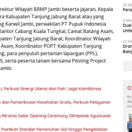
24 Me
irektur Wilayah BRMP Jambi beserta jajaran, Kepala
Pers
ra Kabupaten Tanjung Jabung Barat atau yang
6 Mar
g Kanwil Jambi, perwakilan PT Pupuk Indonesia
Duel
Kantor Cabang Kuala Tungkal, Camat Batang Asam,
Unit
aten Tanjung Jabung Barat, Koordinator Wilayah
22 Fe
 Asam, Koordinator POPT Kabupaten Tanjung
Dram
Bang
g, para penyuluh pertanian lapangan (PPL),
 serta peserta tanam bersama Piloting Project
Jambi.
O
U, Perkuat Sinergi Ulama dan Polri Jaga Kamtibmas
In
de
 dan Pemeriksaan Kesehatan Gratis, Perkuat Pelayanan
mu
g Mirama Gelar Opening Ceremony Olimpiade Agustusan
, Pastikan Standar Pemenuhan Gizi hingga Pengelolaan