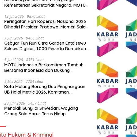
Kementerian Sekretariat Negara, MOTU
Indonesia Tunjukkan Komitmen untuk
Indonesia
12 Juli 2026
9870 Lihat
Peringatan Hari Koperasi Nasional 2026
Dihadiri Presiden Prabowo, Momen Salam
Komando Viral
7 Juni 2026
9466 Lihat
Gebyar Fun Run Citra Garden Entalsewu
Sukses Digelar, 1.000 Peserta Ramaikan
Ajang Hidup Sehat
5 Juni 2026
8371 Lihat
MOTU Indonesia Berkomitmen Tumbuh
Bersama Indonesia dan Dukung
Percepatan Kendaraan Listrik Nasional
5 Mei 2026
7784 Lihat
Kota Malang Borong Dua Penghargaan
UB Halal Metric 2026, Komitmen
Ekosistem Halal Kian Diperkuat
28 Juni 2026
5457 Lihat
Menolak Sunyi di Sriwedari, Wayang
Orang Solo Harus Terus Hidup
ita Hukum & Kriminal