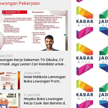
owongan Pekerjaan
 Juni 2026
wongan Kerja Salesman TO Dibuka, CV
rmadi Jaya Lestari Cari Kandidat untuk
ea Lamongan, Tuban, dan Bojonegoro
23 Juni 2026
Hotel Mahkota Lamongan
Buka Lowongan Front
Office dan Maintenance
Engineering, Simak
Syaratnya
21 Juni 2026
Mojako Buka Lowongan
Kerja Cook dan Barista di
Surabaya, Gaji Hingga