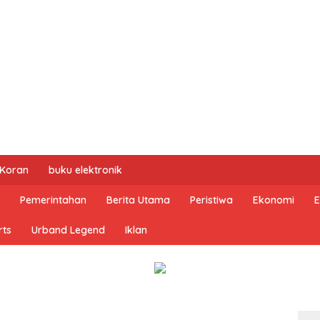
 Koran
buku elektronik
Pemerintahan
Berita Utama
Peristiwa
Ekonomi
E
rts
Urband Legend
Iklan