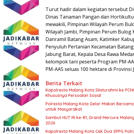
Turut hadir dalam kegiatan tersebut D
Dinas Tanaman Pangan dan Hortikultu
mewakili, Pimpinan Wilayah Perum Bulo
Wilayah Jambi, Pimpinan Perum Bulog 
Danramil Batang Asam, Katimker Kabup
Penyuluh Pertanian Kecamatan Batang
Jabung Barat, Kepala Desa Rawa Medan
kelompok tani peserta Program PM-AAS,
PM-AAS seluas 100 hektare di Provinsi 
Berita Terkait
Kapolresta Malang Kota Silaturahmi ke PCN
Khususnya Persoalan Sosial
Polresta Malang Kota Gelar Makan Bersama
untuk Masyarakat
Sambut HUT RI ke-81, Grand Mercure Malan
2026
Kapolresta Malang Kota Cek Dua SPPG Polri