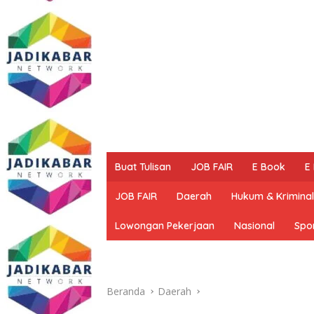
Buat Tulisan
JOB FAIR
E Book
E
JOB FAIR
Daerah
Hukum & Kriminal
Lowongan Pekerjaan
Nasional
Spo
Beranda
Daerah