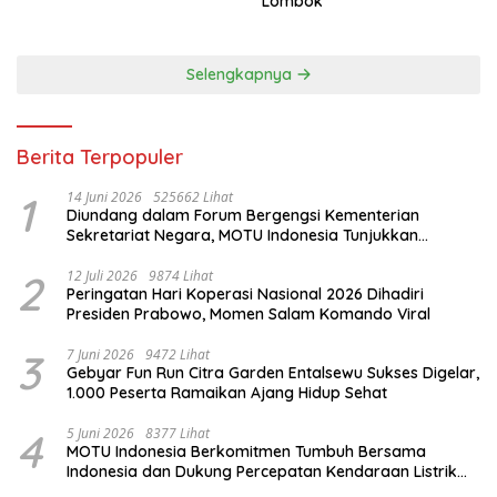
Lombok
Selengkapnya
Berita Terpopuler
1
14 Juni 2026
525662 Lihat
Diundang dalam Forum Bergengsi Kementerian
Sekretariat Negara, MOTU Indonesia Tunjukkan
Komitmen untuk Indonesia
2
12 Juli 2026
9874 Lihat
Peringatan Hari Koperasi Nasional 2026 Dihadiri
Presiden Prabowo, Momen Salam Komando Viral
3
7 Juni 2026
9472 Lihat
Gebyar Fun Run Citra Garden Entalsewu Sukses Digelar,
1.000 Peserta Ramaikan Ajang Hidup Sehat
4
5 Juni 2026
8377 Lihat
MOTU Indonesia Berkomitmen Tumbuh Bersama
Indonesia dan Dukung Percepatan Kendaraan Listrik
Nasional