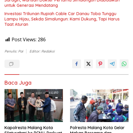
Saragih, Warisan Dokter Pertama Simalungun Diabadikan
untuk Generasi Mendatang
Investasi Triliunan Rupiah Cable Car Danau Toba Tunggu
Lampu Hijau, Sekda Simalungun: Kami Dukung, Tapi Harus
Taat Aturan
Post Views:
286
Penulis: Pai
Editor: Redaksi
Baca Juga
Kapolresta Malang Kota
Polresta Malang Kota Gelar