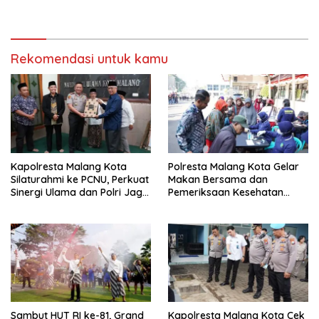
Dokter Pertama Simalungun
Simalungun: Kami Dukung,
Diabadikan untuk Generasi
Tapi Harus Taat Aturan
Mendatang
Rekomendasi untuk kamu
Kapolresta Malang Kota
Polresta Malang Kota Gelar
Silaturahmi ke PCNU, Perkuat
Makan Bersama dan
Sinergi Ulama dan Polri Jaga
Pemeriksaan Kesehatan
Kamtibmas Khususnya
Gratis, Perkuat Pelayanan
Persoalan Sosial
untuk Masyarakat
Sambut HUT RI ke-81, Grand
Kapolresta Malang Kota Cek