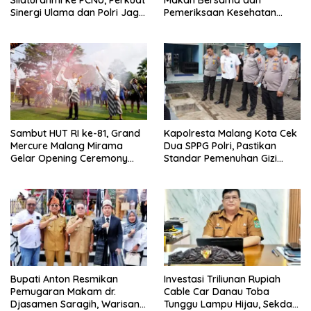
Silaturahmi ke PCNU, Perkuat
Makan Bersama dan
Sinergi Ulama dan Polri Jaga
Pemeriksaan Kesehatan
Kamtibmas Khususnya
Gratis, Perkuat Pelayanan
Persoalan Sosial
untuk Masyarakat
Sambut HUT RI ke-81, Grand
Kapolresta Malang Kota Cek
Mercure Malang Mirama
Dua SPPG Polri, Pastikan
Gelar Opening Ceremony
Standar Pemenuhan Gizi
Olimpiade Agustusan 2026
hingga Pengelolaan Limbah
Berjalan Optimal
Bupati Anton Resmikan
Investasi Triliunan Rupiah
Pemugaran Makam dr.
Cable Car Danau Toba
Djasamen Saragih, Warisan
Tunggu Lampu Hijau, Sekda