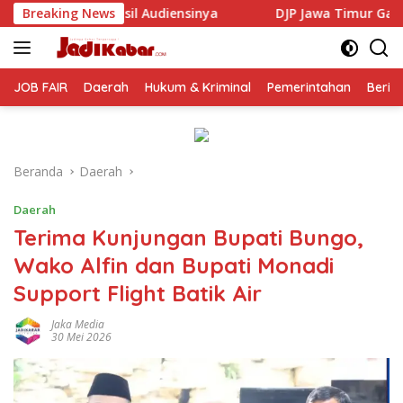
Langsung
sinya
Breaking News
DJP Jawa Timur Gandeng GP Ansor Tingkatkan Li
ke
konten
JOB FAIR
Daerah
Hukum & Kriminal
Pemerintahan
Berit
Beranda
Daerah
Daerah
Terima Kunjungan Bupati Bungo,
Wako Alfin dan Bupati Monadi
Support Flight Batik Air
Jaka Media
30 Mei 2026