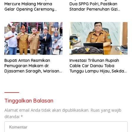
Mercure Malang Mirama
Dua SPPG Polri, Pastikan
Gelar Opening Ceremony
Standar Pemenuhan Gizi
Olimpiade Agustusan 2026
hingga Pengelolaan Limbah
Berjalan Optimal
Bupati Anton Resmikan
Investasi Triliunan Rupiah
Pemugaran Makam dr.
Cable Car Danau Toba
Djasamen Saragih, Warisan
Tunggu Lampu Hijau, Sekda
Dokter Pertama Simalungun
Simalungun: Kami Dukung,
Diabadikan untuk Generasi
Tapi Harus Taat Aturan
Mendatang
Tinggalkan Balasan
Alamat email Anda tidak akan dipublikasikan.
Ruas yang wajib
ditandai
*