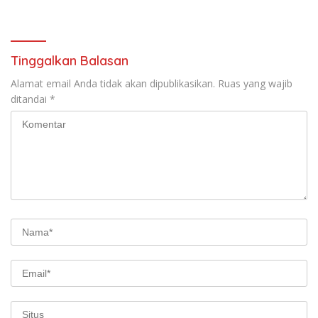
dengan Integritas dan
Menuju Seleksi Atlet
Perang Melawan Narkoba
PORPAMNAS IX 2026
Tinggalkan Balasan
Alamat email Anda tidak akan dipublikasikan.
Ruas yang wajib
ditandai
*