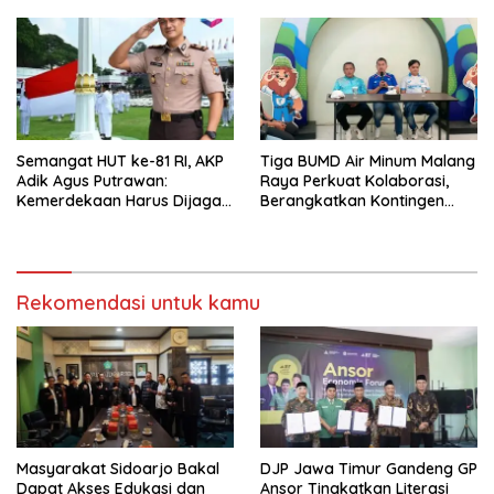
Persoalan Sosial
untuk Masyarakat
Semangat HUT ke-81 RI, AKP
Tiga BUMD Air Minum Malang
Adik Agus Putrawan:
Raya Perkuat Kolaborasi,
Kemerdekaan Harus Dijaga
Berangkatkan Kontingen
dengan Integritas dan
Menuju Seleksi Atlet
Perang Melawan Narkoba
PORPAMNAS IX 2026
Rekomendasi untuk kamu
Masyarakat Sidoarjo Bakal
DJP Jawa Timur Gandeng GP
Dapat Akses Edukasi dan
Ansor Tingkatkan Literasi