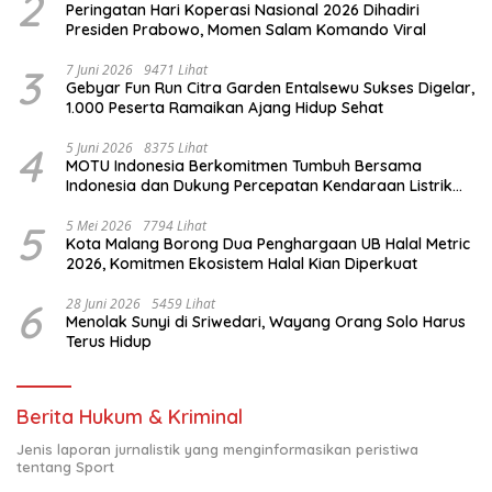
2
Peringatan Hari Koperasi Nasional 2026 Dihadiri
Presiden Prabowo, Momen Salam Komando Viral
3
7 Juni 2026
9471 Lihat
Gebyar Fun Run Citra Garden Entalsewu Sukses Digelar,
1.000 Peserta Ramaikan Ajang Hidup Sehat
4
5 Juni 2026
8375 Lihat
MOTU Indonesia Berkomitmen Tumbuh Bersama
Indonesia dan Dukung Percepatan Kendaraan Listrik
Nasional
5
5 Mei 2026
7794 Lihat
Kota Malang Borong Dua Penghargaan UB Halal Metric
2026, Komitmen Ekosistem Halal Kian Diperkuat
6
28 Juni 2026
5459 Lihat
Menolak Sunyi di Sriwedari, Wayang Orang Solo Harus
Terus Hidup
Berita Hukum & Kriminal
Jenis laporan jurnalistik yang menginformasikan peristiwa
tentang Sport