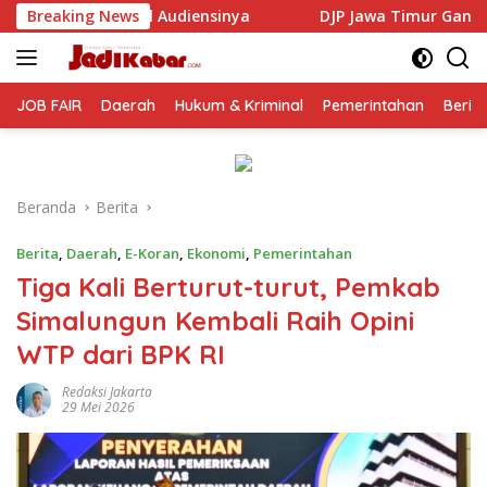
Langsung
inya
Breaking News
DJP Jawa Timur Gandeng GP Ansor Tingkatkan Lit
ke
konten
JOB FAIR
Daerah
Hukum & Kriminal
Pemerintahan
Berit
Beranda
Berita
Berita
,
Daerah
,
E-Koran
,
Ekonomi
,
Pemerintahan
Tiga Kali Berturut-turut, Pemkab
Simalungun Kembali Raih Opini
WTP dari BPK RI
Redaksi Jakarta
29 Mei 2026