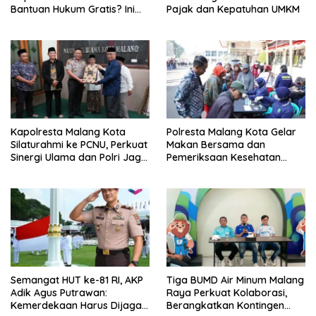
Bantuan Hukum Gratis? Ini
Pajak dan Kepatuhan UMKM
Hasil Audiensinya
Kapolresta Malang Kota
Polresta Malang Kota Gelar
Silaturahmi ke PCNU, Perkuat
Makan Bersama dan
Sinergi Ulama dan Polri Jaga
Pemeriksaan Kesehatan
Kamtibmas Khususnya
Gratis, Perkuat Pelayanan
Persoalan Sosial
untuk Masyarakat
Semangat HUT ke-81 RI, AKP
Tiga BUMD Air Minum Malang
Adik Agus Putrawan:
Raya Perkuat Kolaborasi,
Kemerdekaan Harus Dijaga
Berangkatkan Kontingen