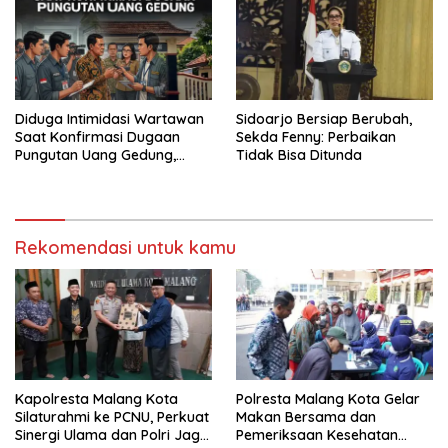
Diduga Intimidasi Wartawan
Sidoarjo Bersiap Berubah,
Saat Konfirmasi Dugaan
Sekda Fenny: Perbaikan
Pungutan Uang Gedung,
Tidak Bisa Ditunda
Anggota Komite SMAN 1
Tumpang ,Ketua DPD IWOI
Buka suara
Rekomendasi untuk kamu
Kapolresta Malang Kota
Polresta Malang Kota Gelar
Silaturahmi ke PCNU, Perkuat
Makan Bersama dan
Sinergi Ulama dan Polri Jaga
Pemeriksaan Kesehatan