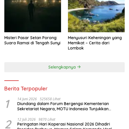
Misteri Pasar Setan Porong:
Menyusuri Keheningan yang
Suara Ramai di Tengah Sunyi
Memikat – Cerita dari
Lombok
Selengkapnya
Berita Terpopuler
1
14 Juni 2026
525658 Lihat
Diundang dalam Forum Bergengsi Kementerian
Sekretariat Negara, MOTU Indonesia Tunjukkan
Komitmen untuk Indonesia
2
12 Juli 2026
9870 Lihat
Peringatan Hari Koperasi Nasional 2026 Dihadiri