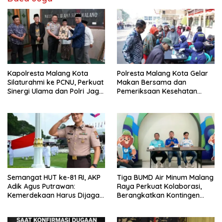
Kapolresta Malang Kota
Polresta Malang Kota Gelar
Silaturahmi ke PCNU, Perkuat
Makan Bersama dan
Sinergi Ulama dan Polri Jaga
Pemeriksaan Kesehatan
Kamtibmas Khususnya
Gratis, Perkuat Pelayanan
Persoalan Sosial
untuk Masyarakat
Semangat HUT ke-81 RI, AKP
Tiga BUMD Air Minum Malang
Adik Agus Putrawan:
Raya Perkuat Kolaborasi,
Kemerdekaan Harus Dijaga
Berangkatkan Kontingen
dengan Integritas dan
Menuju Seleksi Atlet
Perang Melawan Narkoba
PORPAMNAS IX 2026