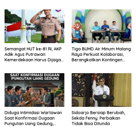
Kamtibmas Khususnya
Gratis, Perkuat Pelayanan
Persoalan Sosial
untuk Masyarakat
Semangat HUT ke-81 RI, AKP
Tiga BUMD Air Minum Malang
Adik Agus Putrawan:
Raya Perkuat Kolaborasi,
Kemerdekaan Harus Dijaga
Berangkatkan Kontingen
dengan Integritas dan
Menuju Seleksi Atlet
Perang Melawan Narkoba
PORPAMNAS IX 2026
Diduga Intimidasi Wartawan
Sidoarjo Bersiap Berubah,
Saat Konfirmasi Dugaan
Sekda Fenny: Perbaikan
Pungutan Uang Gedung,
Tidak Bisa Ditunda
Anggota Komite SMAN 1
Tumpang ,Ketua DPD IWOI