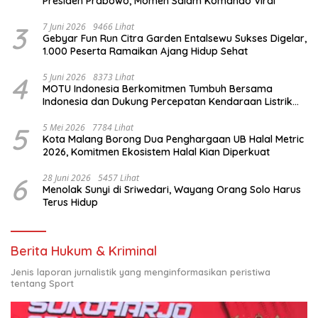
Presiden Prabowo, Momen Salam Komando Viral
3
7 Juni 2026
9466 Lihat
Gebyar Fun Run Citra Garden Entalsewu Sukses Digelar,
1.000 Peserta Ramaikan Ajang Hidup Sehat
4
5 Juni 2026
8373 Lihat
MOTU Indonesia Berkomitmen Tumbuh Bersama
Indonesia dan Dukung Percepatan Kendaraan Listrik
Nasional
5
5 Mei 2026
7784 Lihat
Kota Malang Borong Dua Penghargaan UB Halal Metric
2026, Komitmen Ekosistem Halal Kian Diperkuat
6
28 Juni 2026
5457 Lihat
Menolak Sunyi di Sriwedari, Wayang Orang Solo Harus
Terus Hidup
Berita Hukum & Kriminal
Jenis laporan jurnalistik yang menginformasikan peristiwa
tentang Sport