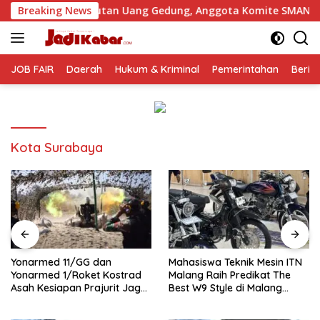
Langsung
ngutan Uang Gedung, Anggota Komite SMAN 1 Tumpang ,Ketua 
Breaking News
ke
konten
JOB FAIR
Daerah
Hukum & Kriminal
Pemerintahan
Berit
Kota Surabaya
Yonarmed 11/GG dan
Mahasiswa Teknik Mesin ITN
Yonarmed 1/Roket Kostrad
Malang Raih Predikat The
Asah Kesiapan Prajurit Jaga
Best W9 Style di Malang
Kedaulatan NKRI
Modifest